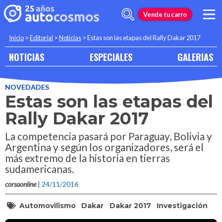
Vende tu carro
Inicio
>
Editorial
>
Noticias
>
Estas son las etapas del Rally Dakar 2017
NOTICIAS
ESPECIALES
GALERIAS
NOVEDADES
Estas son las etapas del
Rally Dakar 2017
La competencia pasará por Paraguay, Bolivia y
Argentina y según los organizadores, será el
más extremo de la historia en tierras
sudamericanas.
corsaonline
| 24/11/2016
Automovilismo
Dakar
Dakar 2017
Investigación