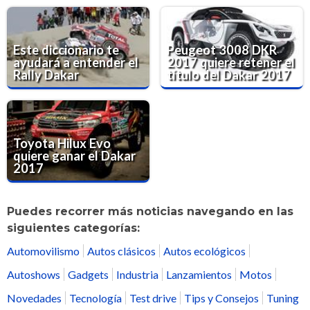
Este diccionario te
Peugeot 3008 DKR
ayudará a entender el
2017 quiere retener el
Rally Dakar
título del Dakar 2017
Toyota Hilux Evo
quiere ganar el Dakar
2017
Puedes recorrer más noticias navegando en las
siguientes categorías:
Automovilismo
Autos clásicos
Autos ecológicos
Autoshows
Gadgets
Industria
Lanzamientos
Motos
Novedades
Tecnología
Test drive
Tips y Consejos
Tuning