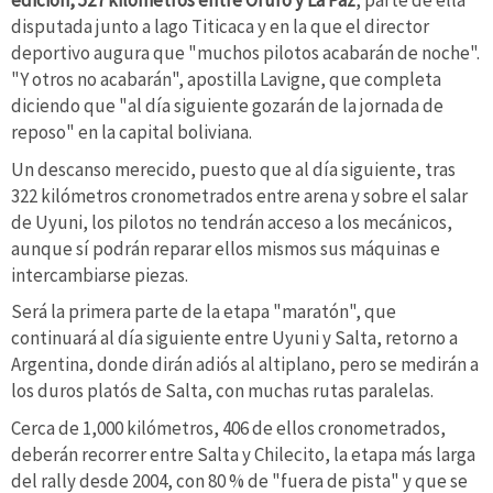
edición, 527 kilómetros entre Oruro y La Paz
, parte de ella
disputada junto a lago Titicaca y en la que el director
deportivo augura que "muchos pilotos acabarán de noche".
"Y otros no acabarán", apostilla Lavigne, que completa
diciendo que "al día siguiente gozarán de la jornada de
reposo" en la capital boliviana.
Un descanso merecido, puesto que al día siguiente, tras
322 kilómetros cronometrados entre arena y sobre el salar
de Uyuni, los pilotos no tendrán acceso a los mecánicos,
aunque sí podrán reparar ellos mismos sus máquinas e
intercambiarse piezas.
Será la primera parte de la etapa "maratón", que
continuará al día siguiente entre Uyuni y Salta, retorno a
Argentina, donde dirán adiós al altiplano, pero se medirán a
los duros platós de Salta, con muchas rutas paralelas.
Cerca de 1,000 kilómetros, 406 de ellos cronometrados,
deberán recorrer entre Salta y Chilecito, la etapa más larga
del rally desde 2004, con 80 % de "fuera de pista" y que se