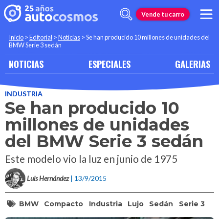
Vende tu carro
Inicio
>
Editorial
>
Noticias
>
Se han producido 10 millones de unidades del
BMW Serie 3 sedán
NOTICIAS
ESPECIALES
GALERIAS
INDUSTRIA
Se han producido 10
millones de unidades
del BMW Serie 3 sedán
Este modelo vio la luz en junio de 1975
Luis Hernández
| 13/9/2015
BMW
Compacto
Industria
Lujo
Sedán
Serie 3