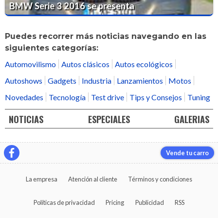
BMW Serie 3 2016 se presenta
Puedes recorrer más noticias navegando en las
siguientes categorías:
Automovilismo
Autos clásicos
Autos ecológicos
Autoshows
Gadgets
Industria
Lanzamientos
Motos
Novedades
Tecnología
Test drive
Tips y Consejos
Tuning
NOTICIAS
ESPECIALES
GALERIAS
Vende tu carro
La empresa
Atención al cliente
Términos y condiciones
Políticas de privacidad
Pricing
Publicidad
RSS