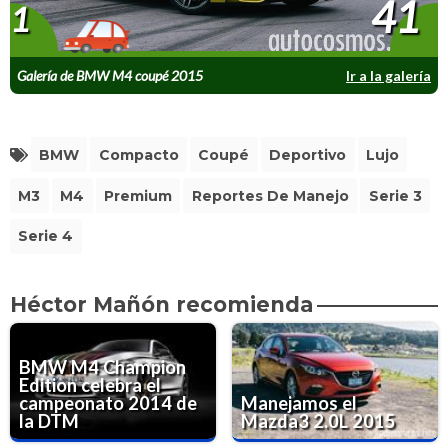
41
1
Galería de BMW M4 coupé 2015
Ir a la galería
BMW
Compacto
Coupé
Deportivo
Lujo
M3
M4
Premium
Reportes De Manejo
Serie 3
Serie 4
Héctor Mañón recomienda
BMW M4 Champion
Edition celebra el
campeonato 2014 de
Manejamos el
la DTM
Mazda3 2.0L 2015