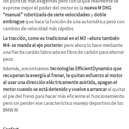
los puristas más exigentes pero con la que realmente se
exprime mejor el poder del motor es la
nueva M DKG
“manual” robotizada de siete velocidades
y
doble
embrague
que hace la función de una automática pero con
cambios de velocidad más rápidos.
La tracción, como es tradicional en el M3 –ahora también
M4- se manda al eje posterio
r pero ahora lo hace mediante
una flecha cardán fabricada en fibra de carbón para ahorrar
peso.
Además, encontramos
tecnologías EfficientDynamics que
recuperan la energía al frenar, le quitan esfuerzo al motor
al usar una dirección eléctricamente asistida, apagan el
motor cuando se está detenido y vuelve a arrancar
al quitar
el pie del freno para hacer más eficiente el funcionamiento
pero sin perder ese característico manejo deportivo de los
BMW M.