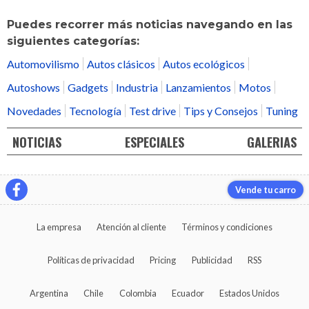
Puedes recorrer más noticias navegando en las
siguientes categorías:
Automovilismo
Autos clásicos
Autos ecológicos
Autoshows
Gadgets
Industria
Lanzamientos
Motos
Novedades
Tecnología
Test drive
Tips y Consejos
Tuning
NOTICIAS
ESPECIALES
GALERIAS
Vende tu carro
La empresa
Atención al cliente
Términos y condiciones
Políticas de privacidad
Pricing
Publicidad
RSS
Argentina
Chile
Colombia
Ecuador
Estados Unidos