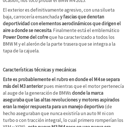
ocasión, nos tocó probar el BMW M4 2015.
El exterior es definitivamente agresivo, con una silueta
baja, carrocería ensanchada
y fascias que denotan
deportividad con elementos aerodinámicos que dirigen el
aire a donde se necesita
. Finalmente está el emblemático
Power Dome del cofre
que ha caracterizado a todos los
BMW M y el alerón de la parte trasera que se integra a la
tapa de la cajuela.
Características técnicas y mecánicas
Este es probablemente el rubro en donde el M4 se separa
más del M3 anterior
pues mientras que el motor pertenecía
al auge de la generación de BMWs
donde la marca
aseguraba que las altas revoluciones y motores aspirados
eran la mejor respuesta para un manejo deportivo
(de
hecho aseguraban que nunca existiría un auto M ni con
turbo o con tracción integral, lo cual primero romperían los
X5M y X6M),
este nuevo M3/M4 nace en una nueva era