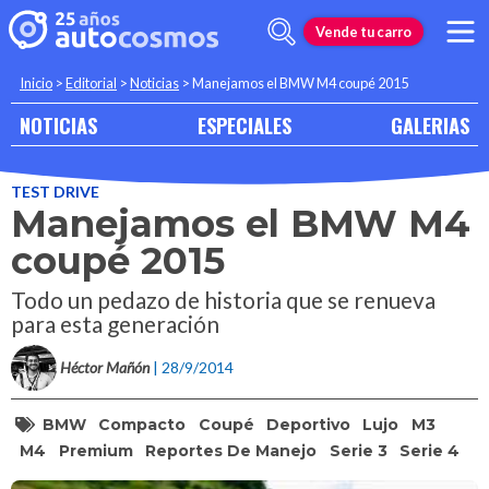
Vende tu carro
Inicio
>
Editorial
>
Noticias
>
Manejamos el BMW M4 coupé 2015
NOTICIAS
ESPECIALES
GALERIAS
TEST DRIVE
Manejamos el BMW M4
coupé 2015
Todo un pedazo de historia que se renueva
para esta generación
Héctor Mañón
| 28/9/2014
BMW
Compacto
Coupé
Deportivo
Lujo
M3
M4
Premium
Reportes De Manejo
Serie 3
Serie 4