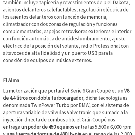
también incluye tapicería y revestimientos de piel Dakota,
asientos delanteros calefactables, regulación eléctrica de
los asientos delanteros con función de memoria,
climatizador con dos zonas de regulación y funciones
complementarias, espejos retrovisores exteriores e interior
con función automática de antideslumbramiento, ajuste
eléctrico de la posición del volante, radio Professional con
altavoces de alta fidelidad y un puerto USB para la
conexión de equipos de música externos.
El Alma
La motorización que portará el Serie 6 Gran Coupé es un
V8
de 4.4 litros con doble turbocargador
, dicha tecnología es
denominada TwinPower Turbo por BMW, con el sistema de
apertura variable de válvulas Valvetronic que sumado a la
inyección directa de combustible el Grán Coupé nos
entrega
un poder de 450 equinos
entre las 5,500 a 6,000 rpm
y
una fuerza de torque de 480 lb-pie
en el rango de las 2,000