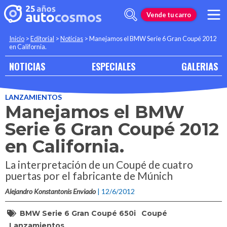
Vende tu carro
Inicio
>
Editorial
>
Noticias
>
Manejamos el BMW Serie 6 Gran Coupé 2012
en California.
NOTICIAS
ESPECIALES
GALERIAS
LANZAMIENTOS
Manejamos el BMW
Serie 6 Gran Coupé 2012
en California.
La interpretación de un Coupé de cuatro
puertas por el fabricante de Múnich
Alejandro Konstantonis Enviado
| 12/6/2012
BMW Serie 6 Gran Coupé 650i
Coupé
Lanzamientos