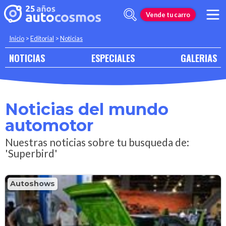
Vende tu carro
Inicio
>
Editorial
>
Noticias
NOTICIAS
ESPECIALES
GALERIAS
Noticias del mundo
automotor
Nuestras noticias sobre tu busqueda de:
'Superbird'
Autoshows