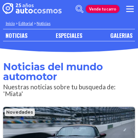
Vende tu carro
Inicio
>
Editorial
>
Noticias
NOTICIAS
ESPECIALES
GALERIAS
Noticias del mundo
automotor
Nuestras noticias sobre tu busqueda de:
'Miata'
Novedades