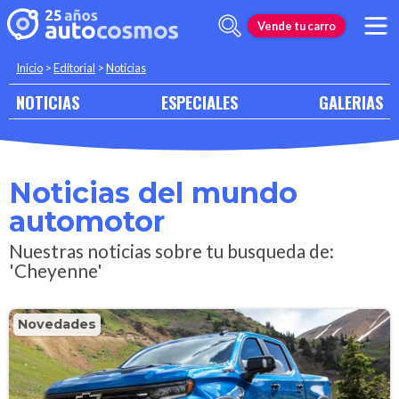
Vende tu carro
Inicio
>
Editorial
>
Noticias
NOTICIAS
ESPECIALES
GALERIAS
Noticias del mundo
automotor
Nuestras noticias sobre tu busqueda de:
'Cheyenne'
Novedades