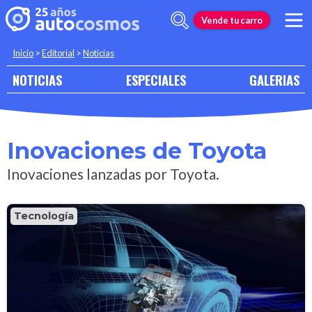
Vende tu carro
Inicio
>
Editorial
>
Noticias
NOTICIAS
ESPECIALES
GALERIAS
Inovaciones de Toyota
Inovaciones lanzadas por Toyota.
Tecnología