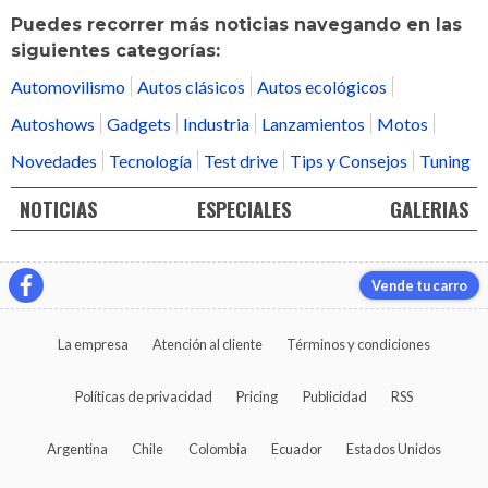
Puedes recorrer más noticias navegando en las
siguientes categorías:
Automovilismo
Autos clásicos
Autos ecológicos
Autoshows
Gadgets
Industria
Lanzamientos
Motos
Novedades
Tecnología
Test drive
Tips y Consejos
Tuning
NOTICIAS
ESPECIALES
GALERIAS
Vende tu carro
La empresa
Atención al cliente
Términos y condiciones
Políticas de privacidad
Pricing
Publicidad
RSS
Argentina
Chile
Colombia
Ecuador
Estados Unidos