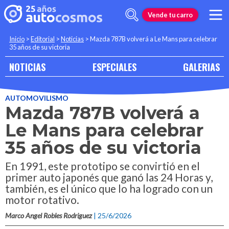
Vende tu carro
Inicio
>
Editorial
>
Noticias
>
Mazda 787B volverá a Le Mans para celebrar
35 años de su victoria
NOTICIAS
ESPECIALES
GALERIAS
AUTOMOVILISMO
Mazda 787B volverá a
Le Mans para celebrar
35 años de su victoria
En 1991, este prototipo se convirtió en el
primer auto japonés que ganó las 24 Horas y,
también, es el único que lo ha logrado con un
motor rotativo.
Marco Angel Robles Rodriguez
| 25/6/2026