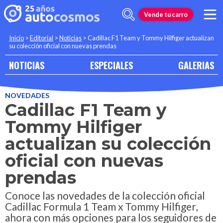
Vende tu carro
Inicio
>
Editorial
>
Noticias
>
Cadillac F1 Team y Tommy Hilfiger actualizan
su colección oficial con nuevas prendas
NOTICIAS
ESPECIALES
GALERIAS
NOVEDADES
Cadillac F1 Team y
Tommy Hilfiger
actualizan su colección
oficial con nuevas
prendas
Conoce las novedades de la colección oficial
Cadillac Formula 1 Team x Tommy Hilfiger,
ahora con más opciones para los seguidores de