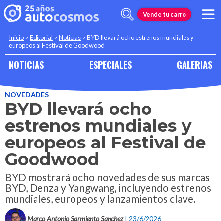
Vende tu carro
Inicio
>
Editorial
>
Noticias
>
BYD llevará ocho estrenos mundiales y
europeos al Festival de Goodwood
NOTICIAS
ESPECIALES
GALERIAS
NOVEDADES
BYD llevará ocho
estrenos mundiales y
europeos al Festival de
Goodwood
BYD mostrará ocho novedades de sus marcas
BYD, Denza y Yangwang, incluyendo estrenos
mundiales, europeos y lanzamientos clave.
Marco Antonio Sarmiento Sanchez
| 23/6/2026