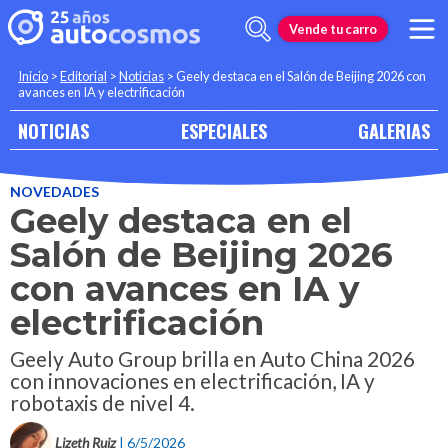
Vende tu carro
Inicio
>
Editorial
>
Noticias
>
Geely destaca en el Salón de Beijing 2026 con
avances en IA y electrificación
NOTICIAS
ESPECIALES
GALERIAS
NOVEDADES
Geely destaca en el
Salón de Beijing 2026
con avances en IA y
electrificación
Geely Auto Group brilla en Auto China 2026
con innovaciones en electrificación, IA y
robotaxis de nivel 4.
Lizeth Ruiz
| 6/5/2026