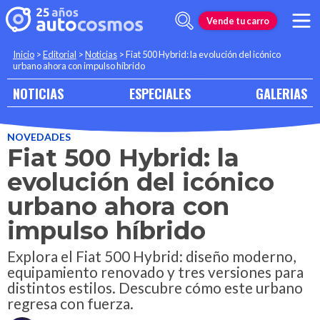
Vende tu carro
Inicio
>
Editorial
>
Noticias
>
Fiat 500 Hybrid: la evolución del icónico
urbano ahora con impulso híbrido
NOTICIAS
ESPECIALES
GALERIAS
NOVEDADES
Fiat 500 Hybrid: la
evolución del icónico
urbano ahora con
impulso híbrido
Explora el Fiat 500 Hybrid: diseño moderno,
equipamiento renovado y tres versiones para
distintos estilos. Descubre cómo este urbano
regresa con fuerza.