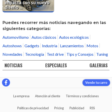
impacta con su nuevo
diseño ...
Puedes recorrer más noticias navegando en las
siguientes categorías:
Automovilismo
Autos clásicos
Autos ecológicos
Autoshows
Gadgets
Industria
Lanzamientos
Motos
Novedades
Tecnología
Test drive
Tips y Consejos
Tuning
NOTICIAS
ESPECIALES
GALERIAS
Vende tu carro
La empresa
Atención al cliente
Términos y condiciones
Políticas de privacidad
Pricing
Publicidad
RSS