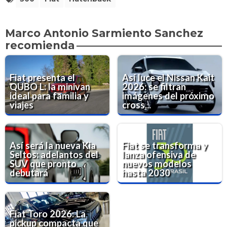
Marco Antonio Sarmiento Sanchez
recomienda
Fiat presenta el
Así luce el Nissan Kait
QUBO L: la minivan
2026: se filtran
ideal para familia y
imágenes del próximo
viajes
cross...
Así será la nueva Kia
Fiat se transforma y
Seltos: adelantos del
lanza ofensiva de
SUV que pronto
nuevos modelos
debutará
hasta 2030
Fiat Toro 2026: La
pickup compacta que