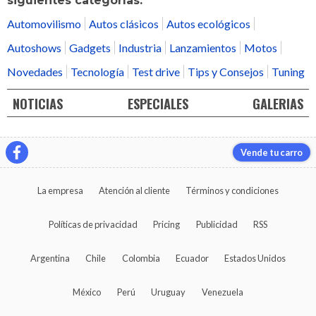
siguientes categorías:
Automovilismo
Autos clásicos
Autos ecológicos
Autoshows
Gadgets
Industria
Lanzamientos
Motos
Novedades
Tecnología
Test drive
Tips y Consejos
Tuning
NOTICIAS
ESPECIALES
GALERIAS
Vende tu carro
La empresa
Atención al cliente
Términos y condiciones
Políticas de privacidad
Pricing
Publicidad
RSS
Argentina
Chile
Colombia
Ecuador
Estados Unidos
México
Perú
Uruguay
Venezuela