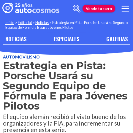
Vende tu carro
Inicio
>
Editorial
>
Noticias
>
Estrategia en Pista: Porsche Usará su Segundo
Equipo de Fórmula E para Jóvenes Pilotos
NOTICIAS
ESPECIALES
GALERIAS
AUTOMOVILISMO
Estrategia en Pista:
Porsche Usará su
Segundo Equipo de
Fórmula E para Jóvenes
Pilotos
El equipo alemán recibió el visto bueno de los
organizadores y la FIA, para incrementar su
presencia en esta serie.