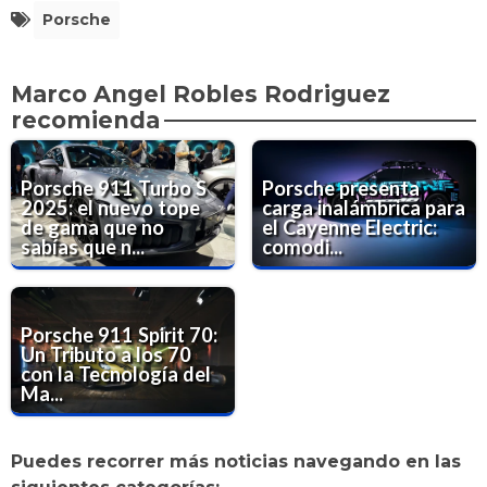
Porsche
Marco Angel Robles Rodriguez
recomienda
Porsche 911 Turbo S
Porsche presenta
2025: el nuevo tope
carga inalámbrica para
de gama que no
el Cayenne Electric:
sabías que n...
comodi...
Porsche 911 Spirit 70:
Un Tributo a los 70
con la Tecnología del
Ma...
Puedes recorrer más noticias navegando en las