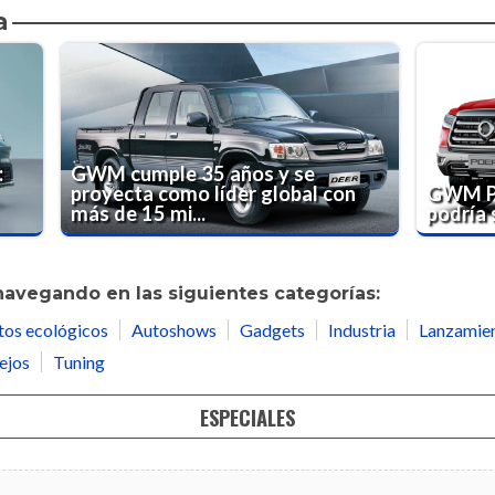
a
:
GWM cumple 35 años y se
proyecta como líder global con
GWM Po
más de 15 mi...
podría 
navegando en las siguientes categorías:
tos ecológicos
Autoshows
Gadgets
Industria
Lanzamie
ejos
Tuning
ESPECIALES