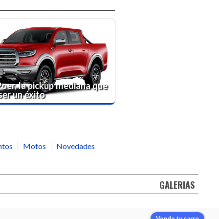
er, la pickup mediana que
ser un éxito
ntos
Motos
Novedades
GALERIAS
Vende tu carro