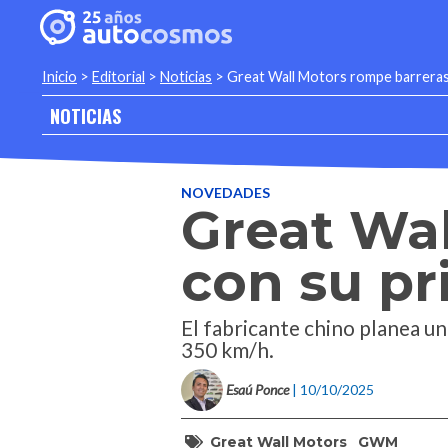
Inicio
>
Editorial
>
Noticias
>
Great Wall Motors rompe barreras 
NOTICIAS
NOVEDADES
Great Wal
con su pr
El fabricante chino planea u
350 km/h.
Esaú Ponce
| 10/10/2025
Great Wall Motors
GWM