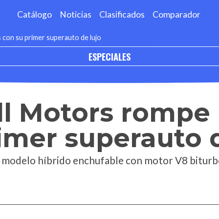
Catálogo
Noticias
Clasificados
Comparador
con su primer superauto de lujo
ESPECIALES
l Motors rompe 
imer superauto d
n modelo híbrido enchufable con motor V8 biturbo