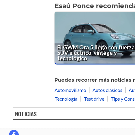
Esaú Ponce recomiend
El GWM Ora 5 llega con fuerza
SUV eléctrico, vintage y
tecnológico
Puedes recorrer más noticias 
Automovilismo
Autos clásicos
Au
Tecnología
Test drive
Tips y Cons
NOTICIAS