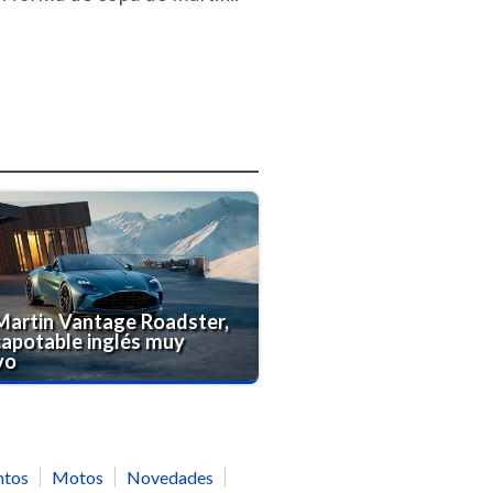
Martin Vantage Roadster,
capotable inglés muy
vo
ntos
Motos
Novedades