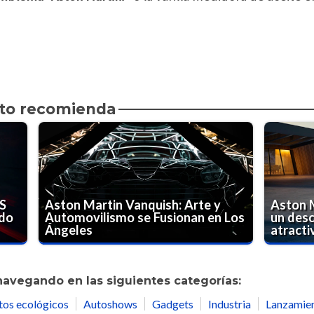
to recomienda
 S
Aston Martin Vanquish: Arte y
Aston 
ado
Automovilismo se Fusionan en Los
un des
Ángeles
atracti
navegando en las siguientes categorías:
tos ecológicos
Autoshows
Gadgets
Industria
Lanzamie