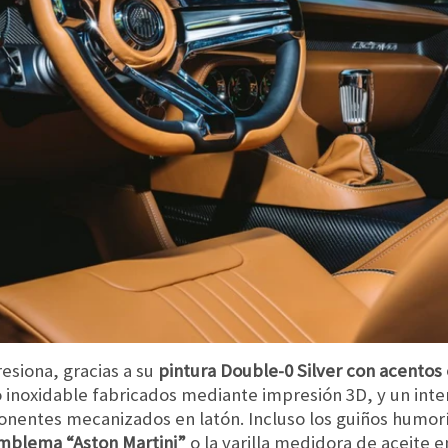
esiona, gracias a su
pintura Double-0 Silver con acentos
ro inoxidable fabricados mediante impresión 3D, y un int
onentes mecanizados en latón. Incluso los guiños humorí
 emblema “Aston Martini”
o la varilla medidora de aceite 