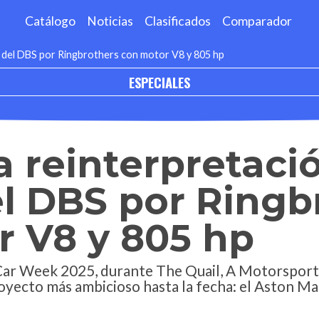
Catálogo
Noticias
Clasificados
Comparador
al del DBS por Ringbrothers con motor V8 y 805 hp
ESPECIALES
la reinterpretaci
el DBS por Ringb
r V8 y 805 hp
Car Week 2025, durante The Quail, A Motorsport
yecto más ambicioso hasta la fecha: el Aston Ma