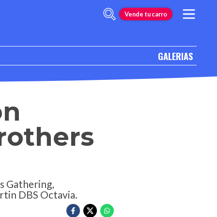
Vende tu carro
GALERIAS
ón
rothers
s Gathering,
rtin DBS Octavia.