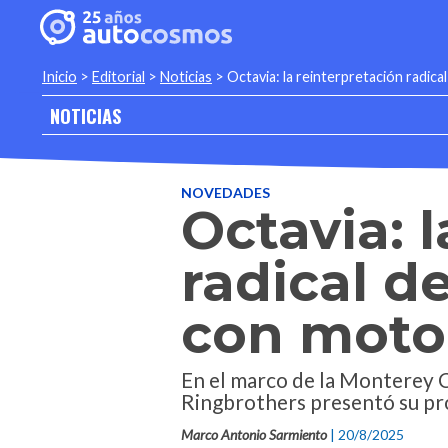
Inicio
>
Editorial
>
Noticias
>
Octavia: la reinterpretación radic
NOTICIAS
NOVEDADES
Octavia: 
radical d
con moto
En el marco de la Monterey 
Ringbrothers presentó su pro
Marco Antonio Sarmiento
| 20/8/2025