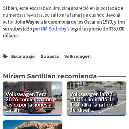
Si bien, este escarabajo limusina apareció en la portada de
numerosas revistas, su salto a la fama fue cuando llevó al
actor
John Wayne a la ceremonia de los Oscar en 1970, y tras
ser subastado por
RM Sotheby’s
logró un precio de 335,000
dólares.
Escarabajo
Subasta
Volkswagen
Miriam Santillán recomienda
Volkswagen Tera
Volkswagen lanza
2026 comienza con
edición limitada del
las exportaciones a
ID.3 para fanáticos
Latam
del diseñ...