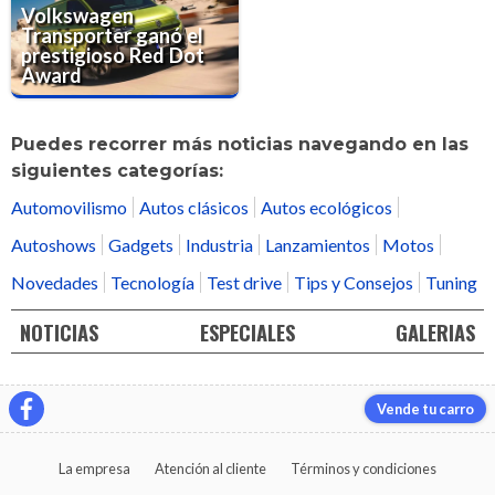
Volkswagen
Transporter ganó el
prestigioso Red Dot
Award
Puedes recorrer más noticias navegando en las
siguientes categorías:
Automovilismo
Autos clásicos
Autos ecológicos
Autoshows
Gadgets
Industria
Lanzamientos
Motos
Novedades
Tecnología
Test drive
Tips y Consejos
Tuning
NOTICIAS
ESPECIALES
GALERIAS
Vende tu carro
La empresa
Atención al cliente
Términos y condiciones