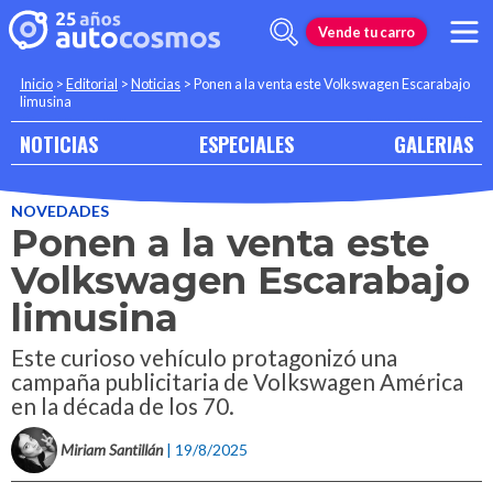
Vende tu carro
Inicio
>
Editorial
>
Noticias
>
Ponen a la venta este Volkswagen Escarabajo
limusina
NOTICIAS
ESPECIALES
GALERIAS
NOVEDADES
Ponen a la venta este
Volkswagen Escarabajo
limusina
Este curioso vehículo protagonizó una
campaña publicitaria de Volkswagen América
en la década de los 70.
Miriam Santillán
| 19/8/2025