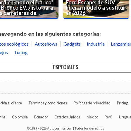
ord en modo eléctrico:
Ford Escape: de SUV
 Bronco EV, ¿listo para
líder a modelo a sustituir
s carreteras de...
en 2026
navegando en las siguientes categorías:
tos ecológicos
Autoshows
Gadgets
Industria
Lanzamie
ejos
Tuning
ESPECIALES
ción al cliente
Términos y condiciones
Políticas de privacidad
Pricing
hile
Colombia
Ecuador
Estados Unidos
México
Perú
Urugu
© 1999 - 2026 Autocosmos.com | Todos los derechos