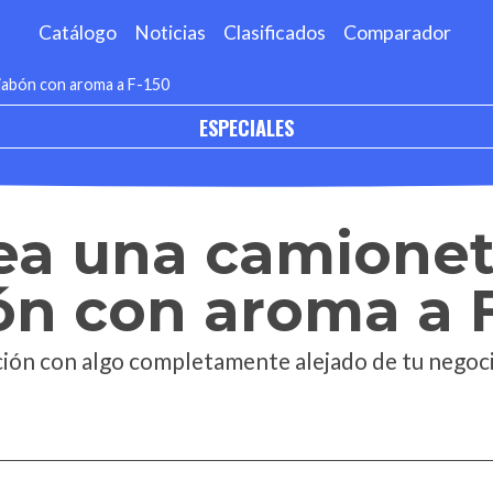
Catálogo
Noticias
Clasificados
Comparador
 jabón con aroma a F-150
ESPECIALES
ea una camionet
ón con aroma a 
ión con algo completamente alejado de tu negoci