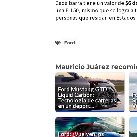
Cada barra tiene un valor de
$6 d
una F-150, mismo que se logra a t
personas que residan en Estados
Ford
Mauricio Juárez recom
Ford Mustang GTD
Liquid Carbon:
F
Tecnología de carreras
S
en un deport...
V
Ford: ¿Vuelven los