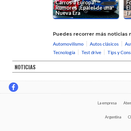
Carros a Europa?
F
Rumores ¡Épale! de una
El
Nueva Era
la
Puedes recorrer más noticias 
Automovilismo
Autos clásicos
Au
Tecnología
Test drive
Tips y Cons
NOTICIAS
La empresa
Aten
Argentina
C