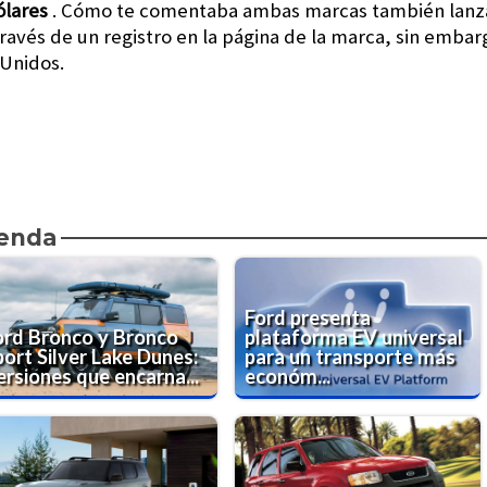
ólares
. Cómo te comentaba ambas marcas también lanza
ravés de un registro en la página de la marca, sin embarg
 Unidos.
ienda
Ford presenta
ord Bronco y Bronco
plataforma EV universal
port Silver Lake Dunes:
para un transporte más
ersiones que encarna...
económ...