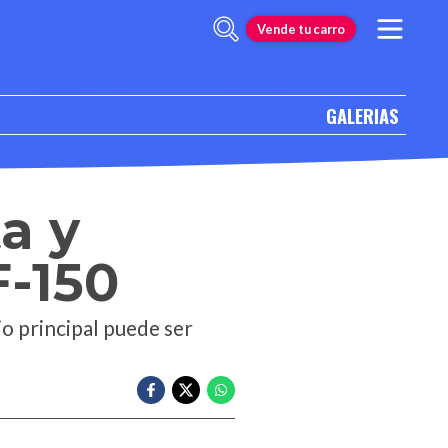
Vende tu carro
GALERIAS
a y
F-150
o principal puede ser