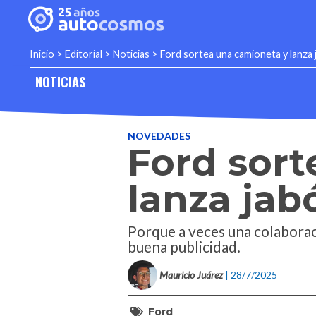
Inicio
>
Editorial
>
Noticias
>
Ford sortea una camioneta y lanza
NOTICIAS
NOVEDADES
Ford sort
lanza jab
Porque a veces una colaborac
buena publicidad.
Mauricio Juárez
| 28/7/2025
Ford