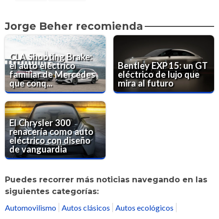
Jorge Beher recomienda
CLA Shooting Brake:
el auto eléctrico
Bentley EXP 15: un GT
familiar de Mercedes
eléctrico de lujo que
que conq...
mira al futuro
El Chrysler 300
renacería como auto
eléctrico con diseño
de vanguardia
Puedes recorrer más noticias navegando en las
siguientes categorías:
Automovilismo
Autos clásicos
Autos ecológicos