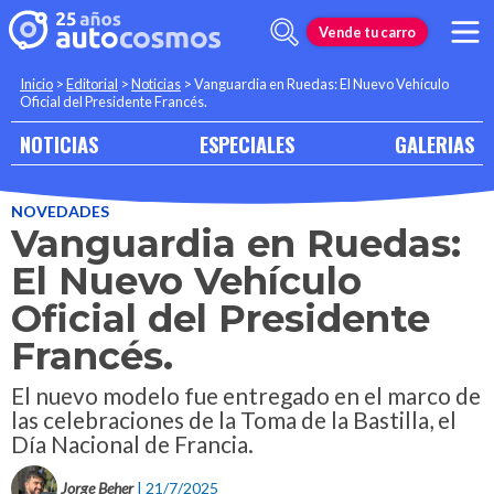
Vende tu carro
Inicio
>
Editorial
>
Noticias
>
Vanguardia en Ruedas: El Nuevo Vehículo
Oficial del Presidente Francés.
NOTICIAS
ESPECIALES
GALERIAS
NOVEDADES
Vanguardia en Ruedas:
El Nuevo Vehículo
Oficial del Presidente
Francés.
El nuevo modelo fue entregado en el marco de
las celebraciones de la Toma de la Bastilla, el
Día Nacional de Francia.
Jorge Beher
| 21/7/2025