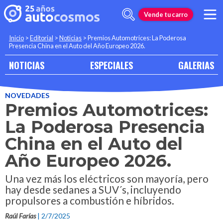
Vende tu carro
Inicio
>
Editorial
>
Noticias
>
Premios Automotrices: La Poderosa
Presencia China en el Auto del Año Europeo 2026.
NOTICIAS
ESPECIALES
GALERIAS
NOVEDADES
Premios Automotrices:
La Poderosa Presencia
China en el Auto del
Año Europeo 2026.
Una vez más los eléctricos son mayoría, pero
hay desde sedanes a SUV´s, incluyendo
propulsores a combustión e híbridos.
Raúl Farías
| 2/7/2025