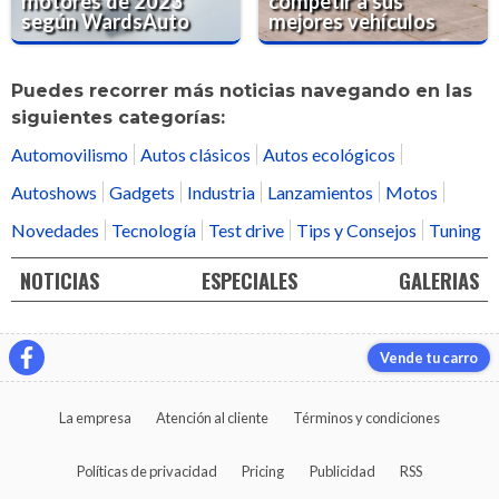
motores de 2023
competir a sus
según WardsAuto
mejores vehículos
Puedes recorrer más noticias navegando en las
siguientes categorías:
Automovilismo
Autos clásicos
Autos ecológicos
Autoshows
Gadgets
Industria
Lanzamientos
Motos
Novedades
Tecnología
Test drive
Tips y Consejos
Tuning
NOTICIAS
ESPECIALES
GALERIAS
Vende tu carro
La empresa
Atención al cliente
Términos y condiciones
Políticas de privacidad
Pricing
Publicidad
RSS