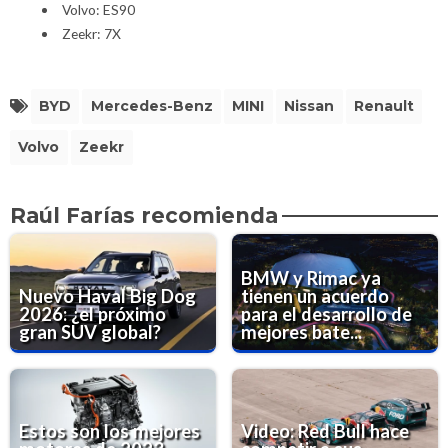
Volvo: ES90
Zeekr: 7X
BYD
Mercedes-Benz
MINI
Nissan
Renault
Volvo
Zeekr
Raúl Farías recomienda
BMW y Rimac ya
Nuevo Haval Big Dog
tienen un acuerdo
2026: ¿el próximo
para el desarrollo de
gran SUV global?
mejores bate...
Estos son los mejores
Video: Red Bull hace