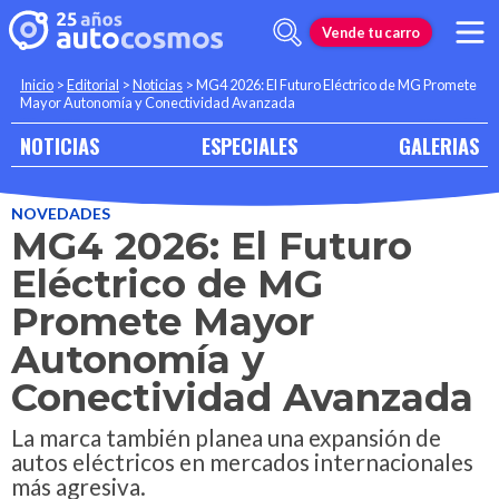
Vende tu carro
Inicio
>
Editorial
>
Noticias
>
MG4 2026: El Futuro Eléctrico de MG Promete
Mayor Autonomía y Conectividad Avanzada
NOTICIAS
ESPECIALES
GALERIAS
NOVEDADES
MG4 2026: El Futuro
Eléctrico de MG
Promete Mayor
Autonomía y
Conectividad Avanzada
La marca también planea una expansión de
autos eléctricos en mercados internacionales
más agresiva.