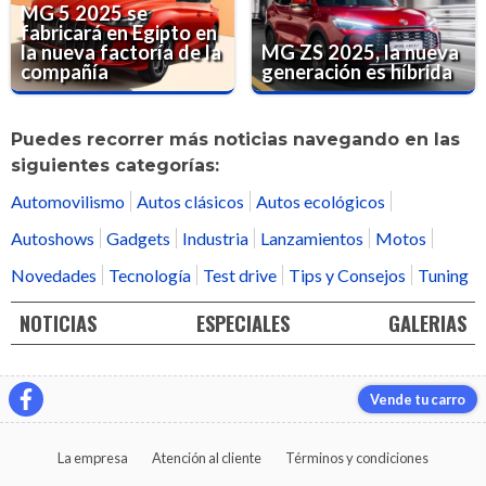
MG 5 2025 se
fabricará en Egipto en
la nueva factoría de la
MG ZS 2025, la nueva
compañía
generación es híbrida
Puedes recorrer más noticias navegando en las
siguientes categorías:
Automovilismo
Autos clásicos
Autos ecológicos
Autoshows
Gadgets
Industria
Lanzamientos
Motos
Novedades
Tecnología
Test drive
Tips y Consejos
Tuning
NOTICIAS
ESPECIALES
GALERIAS
Vende tu carro
La empresa
Atención al cliente
Términos y condiciones