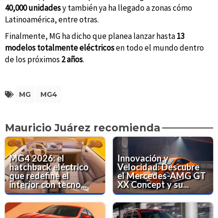
40,000 unidades
y también ya ha llegado a zonas cómo
Latinoamérica, entre otras.
Finalmente, MG ha dicho que planea lanzar hasta
13
modelos totalmente eléctricos
en todo el mundo dentro
de los próximos
2 años
.
MG
MG4
Mauricio Juárez recomienda
MG4 2026: el
Innovación y
hatchback eléctrico
Velocidad: Descubre
que redefine el
el Mercedes-AMG GT
interior con tecno...
XX Concept y su...