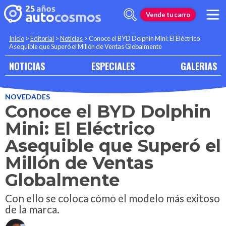
Vende tu carro
Inicio
>
Editorial
>
Noticias
>
Conoce el BYD Dolphin Mini: El Eléctrico
Asequible que Superó el Millón de Ventas Globalmente
NOTICIAS
ESPECIALES
GALERIAS
NOVEDADES
Conoce el BYD Dolphin
Mini: El Eléctrico
Asequible que Superó el
Millón de Ventas
Globalmente
Con ello se coloca cómo el modelo más exitoso
de la marca.