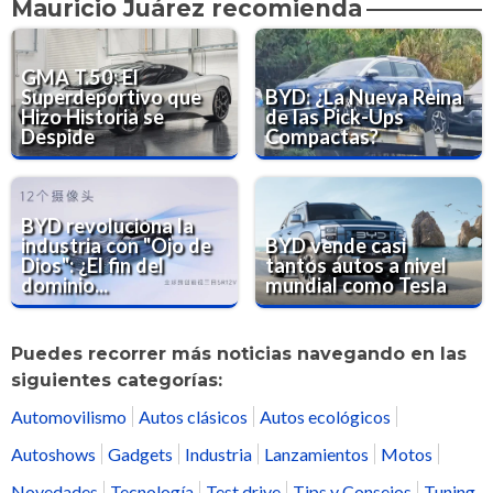
Mauricio Juárez recomienda
GMA T.50: El
Superdeportivo que
BYD: ¿La Nueva Reina
Hizo Historia se
de las Pick-Ups
Despide
Compactas?
BYD revoluciona la
industria con "Ojo de
BYD vende casi
Dios": ¿El fin del
tantos autos a nivel
dominio...
mundial como Tesla
Puedes recorrer más noticias navegando en las
siguientes categorías:
Automovilismo
Autos clásicos
Autos ecológicos
Autoshows
Gadgets
Industria
Lanzamientos
Motos
Novedades
Tecnología
Test drive
Tips y Consejos
Tuning