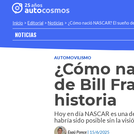
Inicio
>
Editorial
>
Noticias
>
¿Cómo nació NASCAR? El sueño de B
NOTICIAS
AUTOMOVILISMO
¿Cómo na
de Bill F
historia
Hoy en día NASCAR es una de l
habría sido posible sin la vis
Esaú Ponce
| 15/6/2025