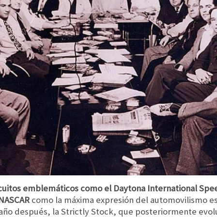
rcuitos emblemáticos como el Daytona International Spe
NASCAR
como la máxima expresión del automovilismo es
n año después, la Strictly Stock, que posteriormente evo