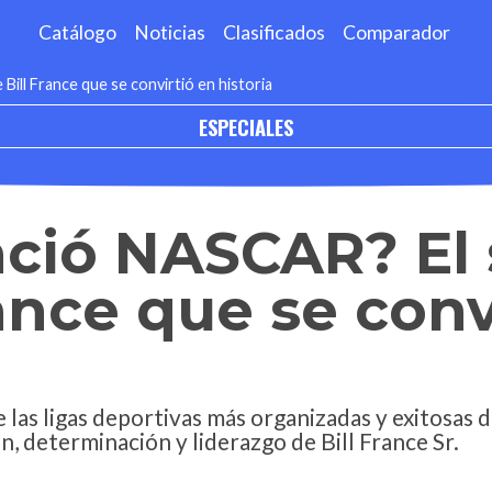
Catálogo
Noticias
Clasificados
Comparador
ill France que se convirtió en historia
ESPECIALES
ció NASCAR? El
rance que se conv
as ligas deportivas más organizadas y exitosas d
ión, determinación y liderazgo de Bill France Sr.