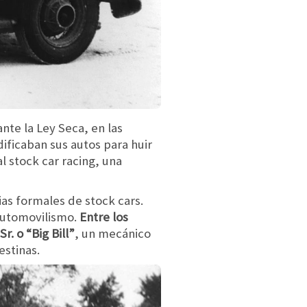
ante la Ley Seca, en las
ificaban sus autos para huir
l stock car racing, una
as formales de stock cars.
 automovilismo.
Entre los
. o “Big Bill”
, un mecánico
estinas.