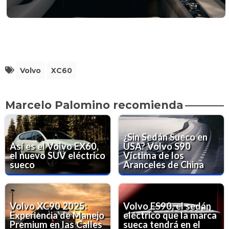
Volvo
XC60
Marcelo Palomino recomienda
¿Sin Sedán Sueco en
Así es el Volvo EX60,
USA? Volvo S90
el nuevo SUV eléctrico
Víctima de los
sueco
Aranceles de China
Volvo XC90 2025:
Volvo ES90, el sedán
Experiencia de Manejo
eléctrico que la marca
Premium en las Calles
sueca tendrá en el