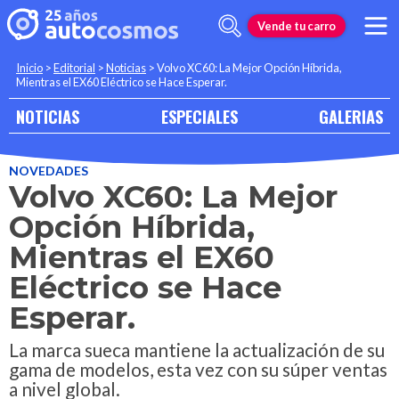
Vende tu carro
Inicio
>
Editorial
>
Noticias
>
Volvo XC60: La Mejor Opción Híbrida,
Mientras el EX60 Eléctrico se Hace Esperar.
NOTICIAS
ESPECIALES
GALERIAS
NOVEDADES
Volvo XC60: La Mejor
Opción Híbrida,
Mientras el EX60
Eléctrico se Hace
Esperar.
La marca sueca mantiene la actualización de su
gama de modelos, esta vez con su súper ventas
a nivel global.