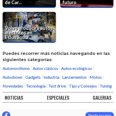
de Car...
futuro
Volvo producirá autos
eléctricos en
Eslovaquia
Puedes recorrer más noticias navegando en las
siguientes categorías:
Automovilismo
Autos clásicos
Autos ecológicos
Autoshows
Gadgets
Industria
Lanzamientos
Motos
Novedades
Tecnología
Test drive
Tips y Consejos
Tuning
NOTICIAS
ESPECIALES
GALERIAS
Vende tu carro