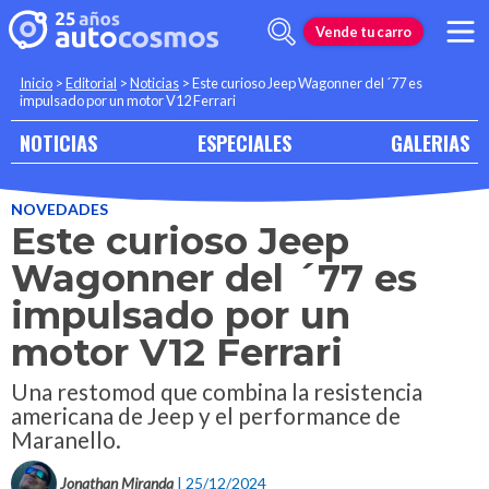
Vende tu carro
Inicio
>
Editorial
>
Noticias
>
Este curioso Jeep Wagonner del ´77 es
impulsado por un motor V12 Ferrari
NOTICIAS
ESPECIALES
GALERIAS
NOVEDADES
Este curioso Jeep
Wagonner del ´77 es
impulsado por un
motor V12 Ferrari
Una restomod que combina la resistencia
americana de Jeep y el performance de
Maranello.
Jonathan Miranda
| 25/12/2024