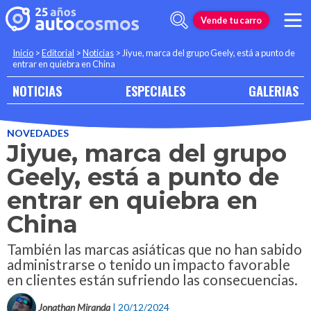
Vende tu carro
Inicio
>
Editorial
>
Noticias
>
Jiyue, marca del grupo Geely, está a punto de
entrar en quiebra en China
NOTICIAS
ESPECIALES
GALERIAS
NOVEDADES
Jiyue, marca del grupo
Geely, está a punto de
entrar en quiebra en
China
También las marcas asiáticas que no han sabido
administrarse o tenido un impacto favorable
en clientes están sufriendo las consecuencias.
Jonathan Miranda
| 20/12/2024