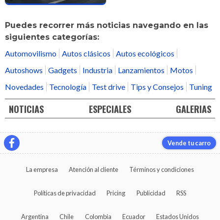
Puedes recorrer más noticias navegando en las
siguientes categorías:
Automovilismo
Autos clásicos
Autos ecológicos
Autoshows
Gadgets
Industria
Lanzamientos
Motos
Novedades
Tecnología
Test drive
Tips y Consejos
Tuning
NOTICIAS
ESPECIALES
GALERIAS
Vende tu carro
La empresa
Atención al cliente
Términos y condiciones
Políticas de privacidad
Pricing
Publicidad
RSS
Argentina
Chile
Colombia
Ecuador
Estados Unidos