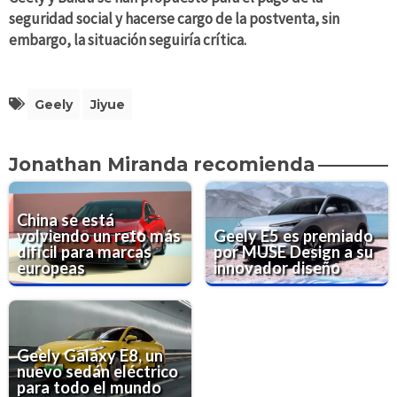
seguridad social y hacerse cargo de la postventa, sin
embargo, la situación seguiría crítica.
Geely
Jiyue
Jonathan Miranda recomienda
China se está
volviendo un reto más
Geely E5 es premiado
difícil para marcas
por MUSE Design a su
europeas
innovador diseño
Geely Galaxy E8, un
nuevo sedán eléctrico
para todo el mundo