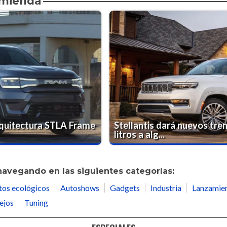
omienda
rquitectura STLA Frame
Stellantis dará nuevos tre
litros a alg...
navegando en las siguientes categorías:
tos ecológicos
Autoshows
Gadgets
Industria
Lanzamie
ejos
Tuning