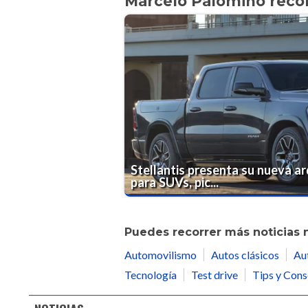
Marcelo Palomino rec
Stellantis presenta su nueva a
para SUVs, pic...
Puedes recorrer más noticias 
Automovilismo
Autos clásicos
Au
Tecnología
Test drive
Tips y Cons