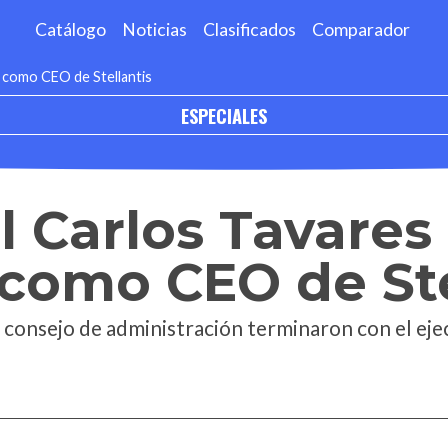
Catálogo
Noticias
Clasificados
Comparador
a como CEO de Stellantis
ESPECIALES
l Carlos Tavares
como CEO de Ste
l consejo de administración terminaron con el ej