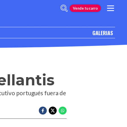
Vende tu carro
GALERIAS
llantis
ecutivo portugués fuera de