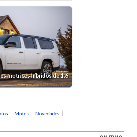
nes motrices híbridos de 1.6
ntos
Motos
Novedades