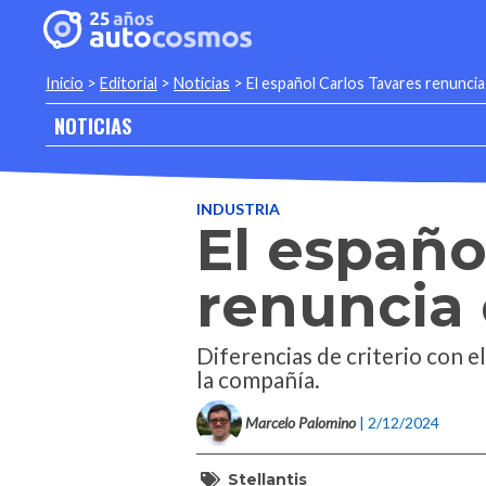
Inicio
>
Editorial
>
Noticias
>
El español Carlos Tavares renunci
NOTICIAS
INDUSTRIA
El españo
renuncia 
Diferencias de criterio con e
la compañía.
Marcelo Palomino
| 2/12/2024
Stellantis