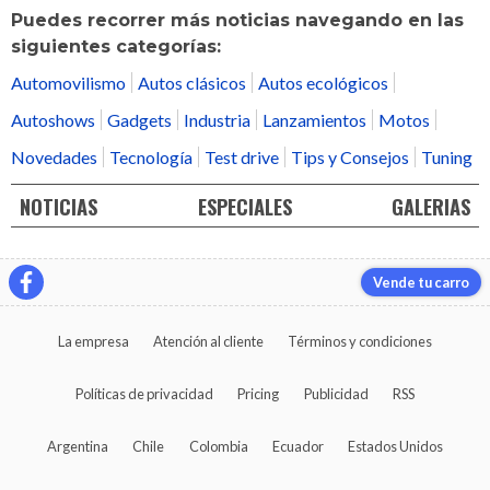
Puedes recorrer más noticias navegando en las
siguientes categorías:
Automovilismo
Autos clásicos
Autos ecológicos
Autoshows
Gadgets
Industria
Lanzamientos
Motos
Novedades
Tecnología
Test drive
Tips y Consejos
Tuning
NOTICIAS
ESPECIALES
GALERIAS
Vende tu carro
La empresa
Atención al cliente
Términos y condiciones
Políticas de privacidad
Pricing
Publicidad
RSS
Argentina
Chile
Colombia
Ecuador
Estados Unidos