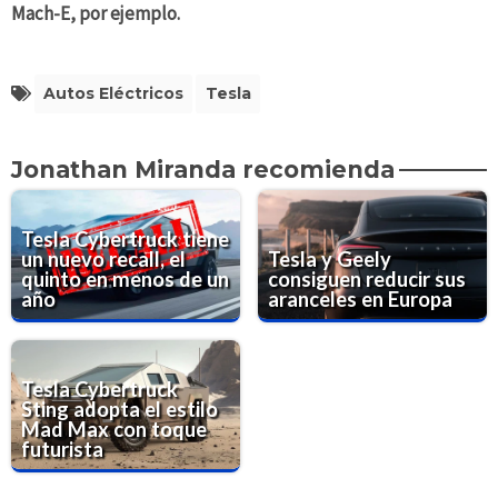
Mach-E, por ejemplo.
Autos Eléctricos
Tesla
Jonathan Miranda recomienda
Tesla Cybertruck tiene
un nuevo recall, el
Tesla y Geely
quinto en menos de un
consiguen reducir sus
año
aranceles en Europa
Tesla Cybertruck
Sting adopta el estilo
Mad Max con toque
futurista