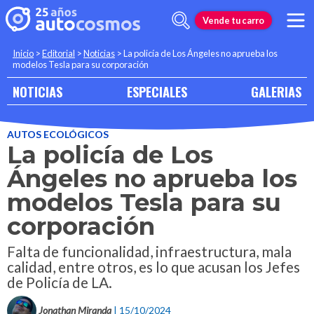
Vende tu carro
Inicio
>
Editorial
>
Noticias
>
La policía de Los Ángeles no aprueba los
modelos Tesla para su corporación
NOTICIAS
ESPECIALES
GALERIAS
AUTOS ECOLÓGICOS
La policía de Los
Ángeles no aprueba los
modelos Tesla para su
corporación
Falta de funcionalidad, infraestructura, mala
calidad, entre otros, es lo que acusan los Jefes
de Policía de LA.
Jonathan Miranda
| 15/10/2024