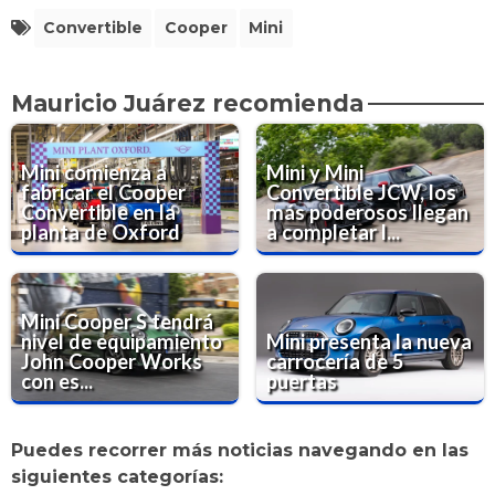
Convertible
Cooper
Mini
Mauricio Juárez recomienda
Mini comienza a
Mini y Mini
fabricar el Cooper
Convertible JCW, los
Convertible en la
más poderosos llegan
planta de Oxford
a completar l...
Mini Cooper S tendrá
nivel de equipamiento
Mini presenta la nueva
John Cooper Works
carrocería de 5
con es...
puertas
Puedes recorrer más noticias navegando en las
siguientes categorías: