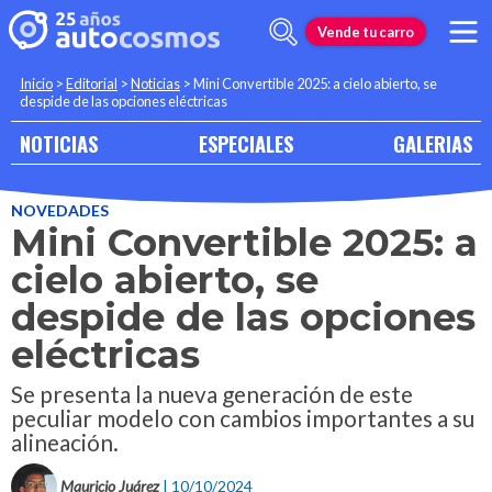
Vende tu carro
Inicio
>
Editorial
>
Noticias
>
Mini Convertible 2025: a cielo abierto, se
despide de las opciones eléctricas
NOTICIAS
ESPECIALES
GALERIAS
NOVEDADES
Mini Convertible 2025: a
cielo abierto, se
despide de las opciones
eléctricas
Se presenta la nueva generación de este
peculiar modelo con cambios importantes a su
alineación.
Mauricio Juárez
| 10/10/2024