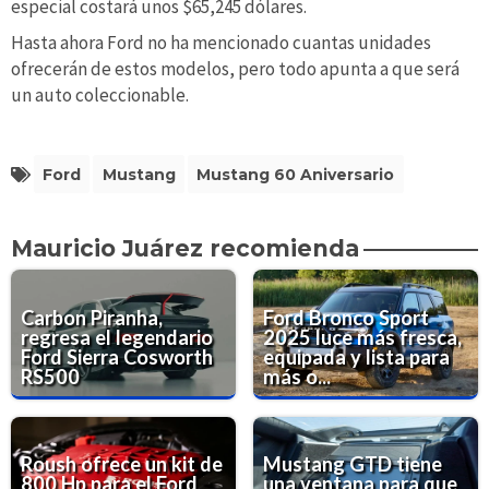
especial costará unos $65,245 dólares.
Hasta ahora Ford no ha mencionado cuantas unidades
ofrecerán de estos modelos, pero todo apunta a que será
un auto coleccionable.
Ford
Mustang
Mustang 60 Aniversario
Mauricio Juárez recomienda
Carbon Piranha,
Ford Bronco Sport
regresa el legendario
2025 luce más fresca,
Ford Sierra Cosworth
equipada y lista para
RS500
más o...
Roush ofrece un kit de
Mustang GTD tiene
800 Hp para el Ford
una ventana para que