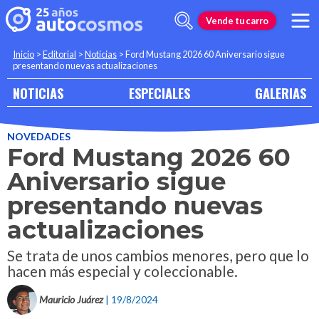
Vende tu carro
Inicio
>
Editorial
>
Noticias
>
Ford Mustang 2026 60 Aniversario sigue
presentando nuevas actualizaciones
NOTICIAS
ESPECIALES
GALERIAS
NOVEDADES
Ford Mustang 2026 60
Aniversario sigue
presentando nuevas
actualizaciones
Se trata de unos cambios menores, pero que lo
hacen más especial y coleccionable.
Mauricio Juárez
| 19/8/2024