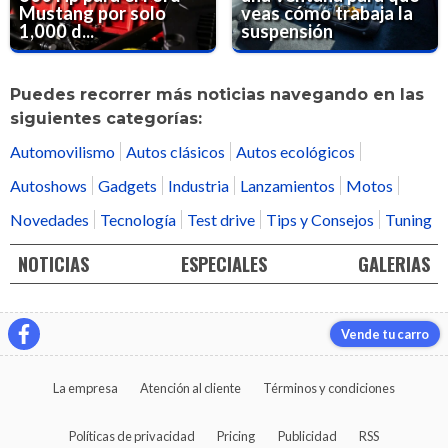
Mustang por solo
veas cómo trabaja la
1,000 d...
suspensión
Puedes recorrer más noticias navegando en las
siguientes categorías:
Automovilismo
Autos clásicos
Autos ecológicos
Autoshows
Gadgets
Industria
Lanzamientos
Motos
Novedades
Tecnología
Test drive
Tips y Consejos
Tuning
NOTICIAS
ESPECIALES
GALERIAS
Vende tu carro
La empresa
Atención al cliente
Términos y condiciones
Políticas de privacidad
Pricing
Publicidad
RSS