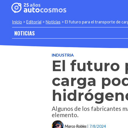
Inicio
>
Editorial
>
Noticias
>
El futuro para el transporte de ca
NOTICIAS
INDUSTRIA
El futuro
carga pod
hidrógen
Algunos de los fabricantes m
elemento.
Marco Robles
| 7/8/2024