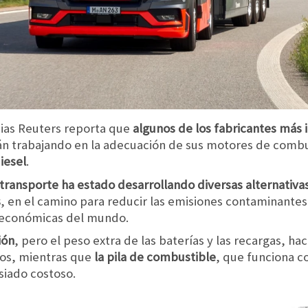
cias Reuters reporta que
algunos de los fabricantes más
tán trabajando en la adecuación de sus motores de combu
iesel
.
 transporte ha estado desarrollando diversas alternativas
s
, en el camino para reducir las emisiones contaminantes
s económicas del mundo.
ión
, pero el peso extra de las baterías y las recargas, 
los, mientras que
la pila de combustible
, que funciona c
iado costoso.