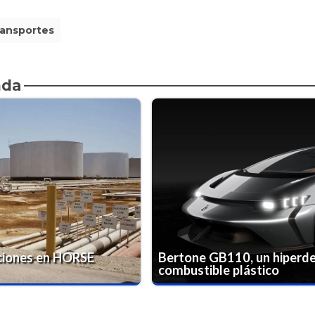
ransportes
nda
ciones en HORSE
Bertone GB110, un hiperde
combustible plástico