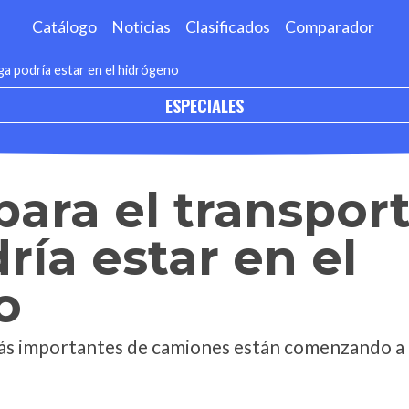
Catálogo
Noticias
Clasificados
Comparador
rga podría estar en el hidrógeno
ESPECIALES
 para el transpor
ría estar en el
o
ás importantes de camiones están comenzando a t