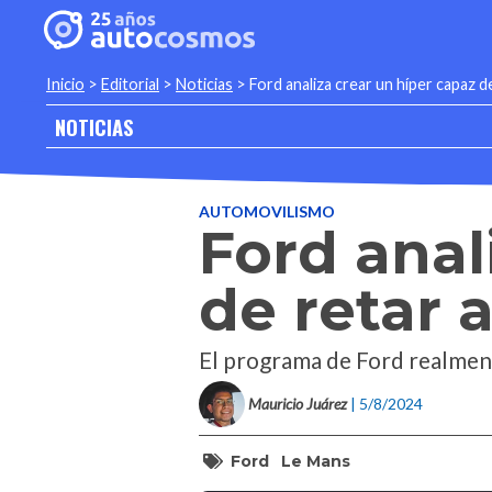
Inicio
>
Editorial
>
Noticias
>
Ford analiza crear un híper capaz d
NOTICIAS
AUTOMOVILISMO
Ford anal
de retar 
El programa de Ford realmen
Mauricio Juárez
| 5/8/2024
Ford
Le Mans