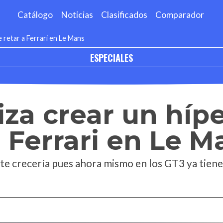
Catálogo
Noticias
Clasificados
Comparador
e retar a Ferrari en Le Mans
ESPECIALES
iza crear un híp
a Ferrari en Le M
te crecería pues ahora mismo en los GT3 ya tien