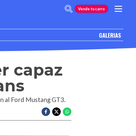
Vende tu carro
GALERIAS
er capaz
ans
en al Ford Mustang GT3.