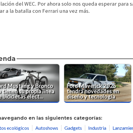
ulación del WEC. Por ahora solo nos queda esperar para s
r a la batalla con Ferrari una vez más.
ienda
ord Mustang y Bronco
Ford Maverick 2025
 tienen su propia línea
tendrá novedades en
 bicicletas eléct...
diseño y tecnología
navegando en las siguientes categorías:
tos ecológicos
Autoshows
Gadgets
Industria
Lanzamie