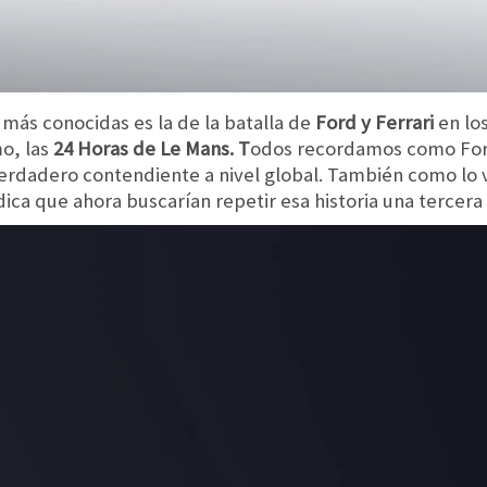
 más conocidas es la de la batalla de
Ford y Ferrari
en lo
o, las
24 Horas de Le Mans. T
odos recordamos como Ford
rdadero contendiente a nivel global. También como lo 
dica que ahora buscarían repetir esa historia una tercera