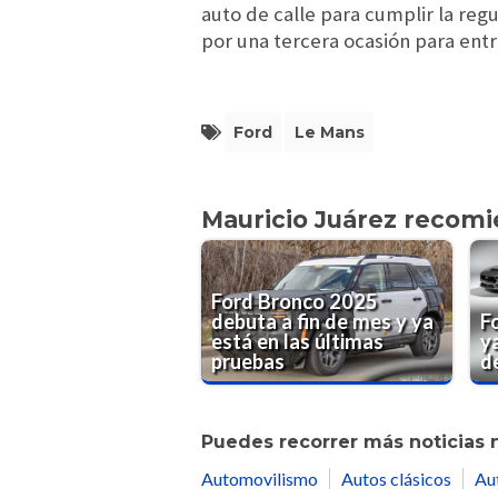
auto de calle para cumplir la reg
por una tercera ocasión para entra
Ford
Le Mans
Mauricio Juárez recom
Ford Bronco 2025
debuta a fin de mes y ya
F
está en las últimas
ya
pruebas
de
Puedes recorrer más noticias 
Automovilismo
Autos clásicos
Au