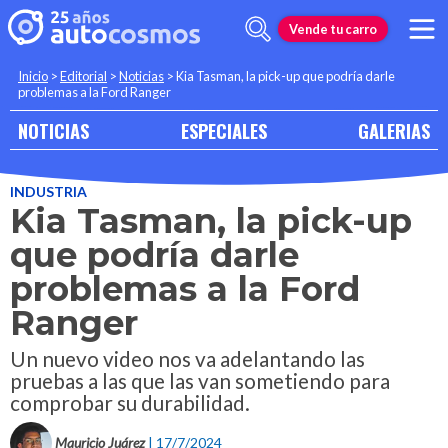
Vende tu carro
Inicio
>
Editorial
>
Noticias
>
Kia Tasman, la pick-up que podría darle
problemas a la Ford Ranger
NOTICIAS
ESPECIALES
GALERIAS
INDUSTRIA
Kia Tasman, la pick-up
que podría darle
problemas a la Ford
Ranger
Un nuevo video nos va adelantando las
pruebas a las que las van sometiendo para
comprobar su durabilidad.
Mauricio Juárez
| 17/7/2024