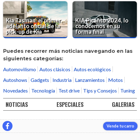
Kia Tasman: el primer
KIA Picanto 2024, lo
adelanto oficial de la
conocemos en su
pick-up de Kia
forma final
Puedes recorrer más noticias navegando en las
siguientes categorías:
Automovilismo
Autos clásicos
Autos ecológicos
Autoshows
Gadgets
Industria
Lanzamientos
Motos
Novedades
Tecnología
Test drive
Tips y Consejos
Tuning
NOTICIAS
ESPECIALES
GALERIAS
Vende tu carro