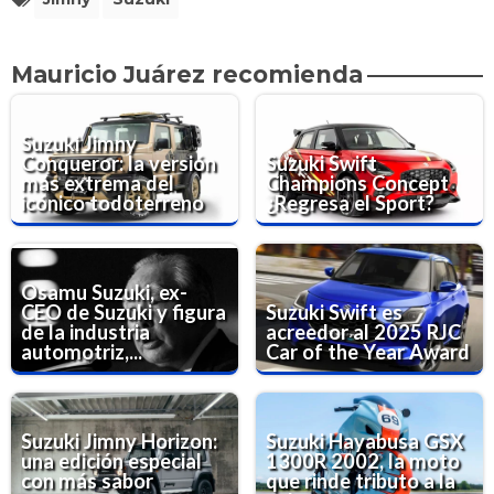
Mauricio Juárez recomienda
Suzuki Jimny
Conqueror: la versión
Suzuki Swift
más extrema del
Champions Concept
icónico todoterreno
¿Regresa el Sport?
Osamu Suzuki, ex-
CEO de Suzuki y figura
Suzuki Swift es
de la industria
acreedor al 2025 RJC
automotriz,...
Car of the Year Award
Suzuki Jimny Horizon:
Suzuki Hayabusa GSX
una edición especial
1300R 2002, la moto
con más sabor
que rinde tributo a la