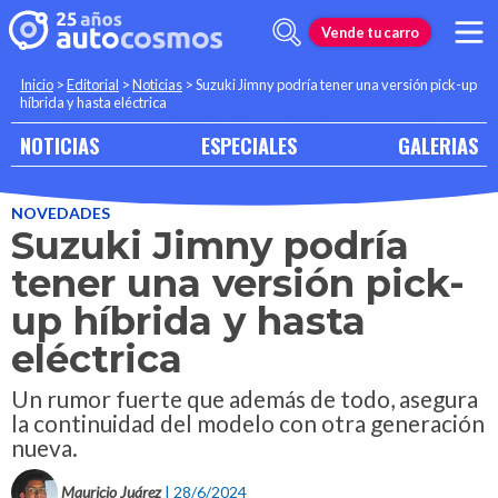
Vende tu carro
Inicio
>
Editorial
>
Noticias
>
Suzuki Jimny podría tener una versión pick-up
híbrida y hasta eléctrica
NOTICIAS
ESPECIALES
GALERIAS
NOVEDADES
Suzuki Jimny podría
tener una versión pick-
up híbrida y hasta
eléctrica
Un rumor fuerte que además de todo, asegura
la continuidad del modelo con otra generación
nueva.
Mauricio Juárez
| 28/6/2024