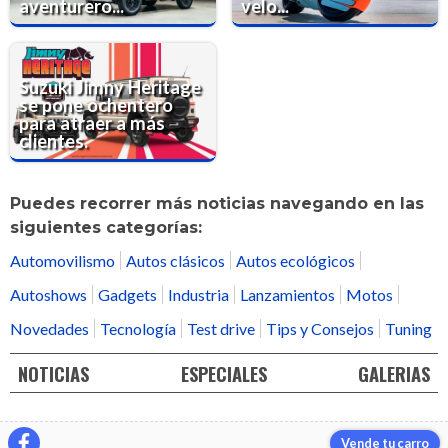
aventurero...
velo...
Suzuki Jimny Heritage
se pone ochentero
para atraer a más
clientes.
Puedes recorrer más noticias navegando en las
siguientes categorías:
Automovilismo
Autos clásicos
Autos ecológicos
Autoshows
Gadgets
Industria
Lanzamientos
Motos
Novedades
Tecnología
Test drive
Tips y Consejos
Tuning
NOTICIAS
ESPECIALES
GALERIAS
Vende tu carro