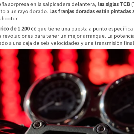
eña sorpresa en la salpicadera delantera,
las siglas TCB
(
nto a un rayo dorado.
Las franjas doradas están pintadas
shooter.
rico de 1.200 cc
que tiene una puesta a punto específica
 revoluciones para tener un mejor arranque. La potencia
ado a una caja de seis velocidades y una transmisión fina