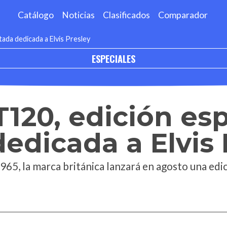
Catálogo
Noticias
Clasificados
Comparador
tada dedicada a Elvis Presley
ESPECIALES
120, edición esp
dedicada a Elvis 
1965, la marca británica lanzará en agosto una edi