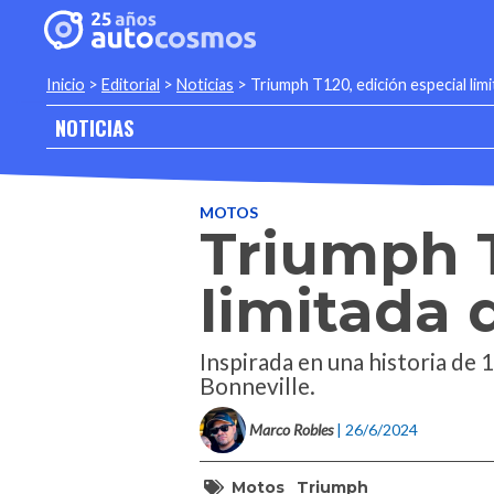
Inicio
>
Editorial
>
Noticias
>
Triumph T120, edición especial limi
NOTICIAS
MOTOS
Triumph T
limitada 
Inspirada en una historia de 
Bonneville.
Marco Robles
| 26/6/2024
Motos
Triumph