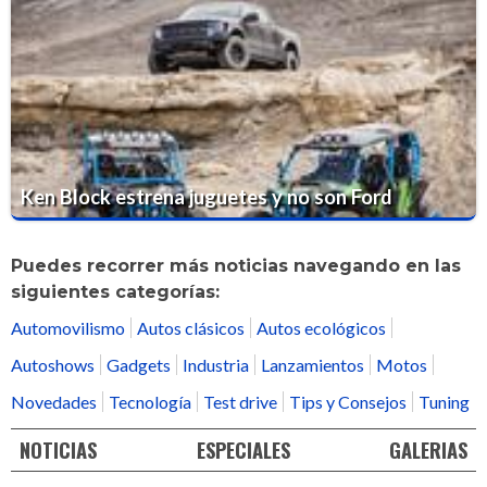
Ken Block estrena juguetes y no son Ford
Puedes recorrer más noticias navegando en las
siguientes categorías:
Automovilismo
Autos clásicos
Autos ecológicos
Autoshows
Gadgets
Industria
Lanzamientos
Motos
Novedades
Tecnología
Test drive
Tips y Consejos
Tuning
NOTICIAS
ESPECIALES
GALERIAS