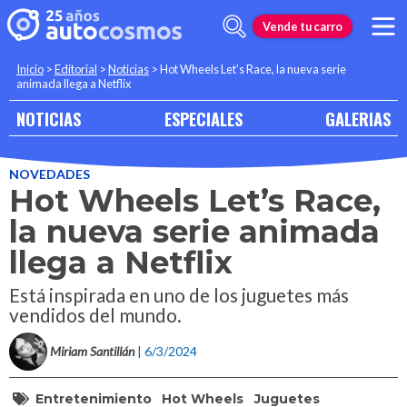
Vende tu carro
Inicio
>
Editorial
>
Noticias
>
Hot Wheels Let’s Race, la nueva serie
animada llega a Netflix
NOTICIAS
ESPECIALES
GALERIAS
NOVEDADES
Hot Wheels Let’s Race,
la nueva serie animada
llega a Netflix
Está inspirada en uno de los juguetes más
vendidos del mundo.
Miriam Santillán
| 6/3/2024
Entretenimiento
Hot Wheels
Juguetes