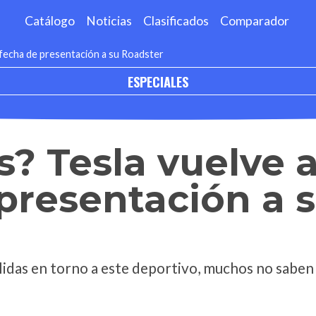
Catálogo
Noticias
Clasificados
Comparador
 fecha de presentación a su Roadster
ESPECIALES
s? Tesla vuelve 
presentación a 
das en torno a este deportivo, muchos no saben s