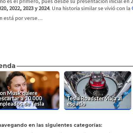
no es el primero, pues desde su presentación inicial en
20, 2022, 2023 y 2024
. Una historia similar se vivió con la
aún está por verse…
ienda
lon Musk quiere
escartar a 10.000
Tesla Roadster viaja al
mpleados de Tesla
espacio
navegando en las siguientes categorías: