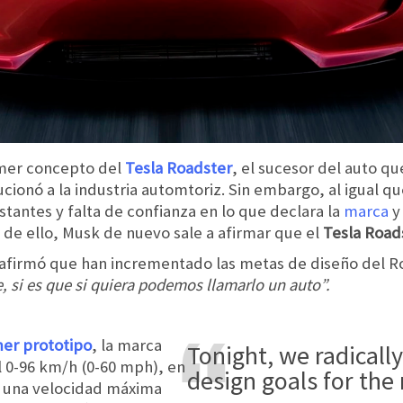
imer concepto del
Tesla Roadster
, el sucesor del auto q
ionó a la industria automtoriz. Sin embargo, al igual q
tantes y falta de confianza en lo que declara la
marca
y
 de ello, Musk de nuevo sale a afirmar que el
Tesla Road
k afirmó que han incrementado las metas de diseño del 
 si es que si quiera podemos llamarlo un auto”.
er prototipo
, la marca
Tonight, we radically increased the
l 0-96 km/h (0-60 mph), en
design goals for the
a una velocidad máxima