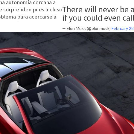
una autonomía cercana a
There will never be a
te sorprenden pues incluso
if you could even call 
blema para acercarse a
— Elon Musk (@elonmusk)
February 28