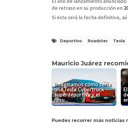
El año de lanzamiento anunciado 
de retraso en su producción en
20
Si esta será la fecha definitiva, 
Deportivo
Roadster
Tesla
Mauricio Juárez recom
Imaginamos cómo sería
una Tesla Cybertruck
E
superdeportiva y el
d
resu...
e
Puedes recorrer más noticias 