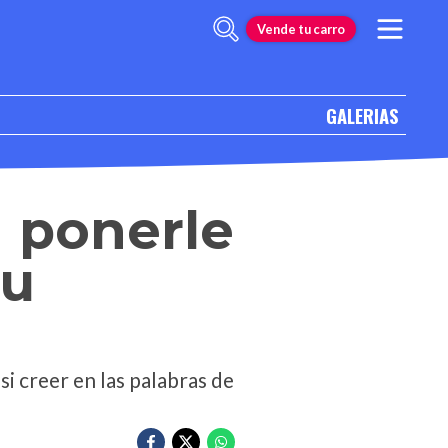
Vende tu carro
GALERIAS
a ponerle
su
i creer en las palabras de