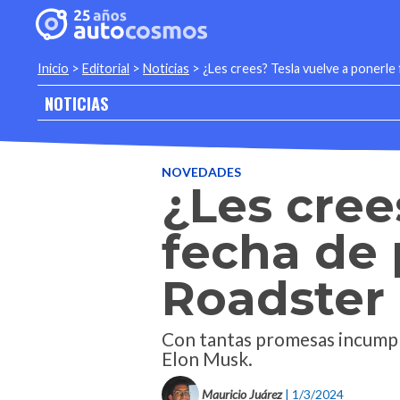
Inicio
>
Editorial
>
Noticias
>
¿Les crees? Tesla vuelve a ponerle
NOTICIAS
NOVEDADES
¿Les cree
fecha de 
Roadster
Con tantas promesas incumpli
Elon Musk.
Mauricio Juárez
| 1/3/2024