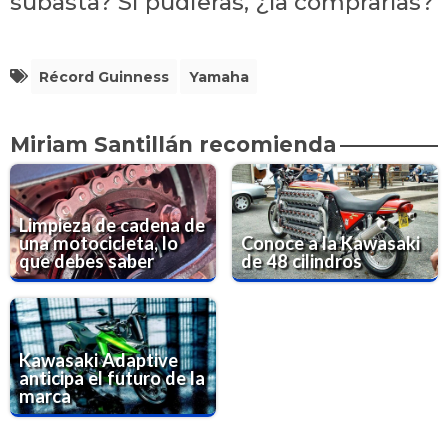
subasta? Si pudieras, ¿la comprarías?
Récord Guinness
Yamaha
Miriam Santillán recomienda
Limpieza de cadena de
una motocicleta, lo
Conoce a la Kawasaki
que debes saber
de 48 cilindros
Kawasaki Adaptive
anticipa el futuro de la
marca