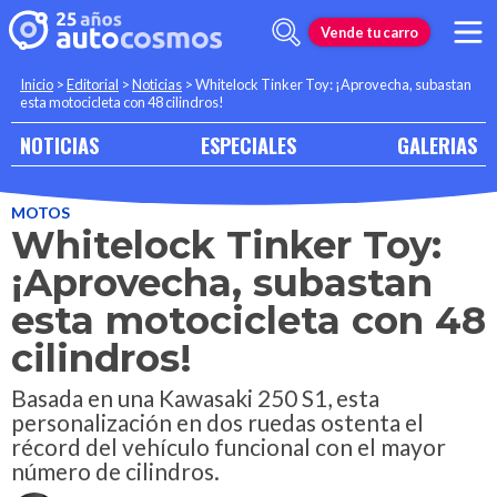
Vende tu carro
Inicio
>
Editorial
>
Noticias
>
Whitelock Tinker Toy: ¡Aprovecha, subastan
esta motocicleta con 48 cilindros!
NOTICIAS
ESPECIALES
GALERIAS
MOTOS
Whitelock Tinker Toy:
¡Aprovecha, subastan
esta motocicleta con 48
cilindros!
Basada en una Kawasaki 250 S1, esta
personalización en dos ruedas ostenta el
récord del vehículo funcional con el mayor
número de cilindros.