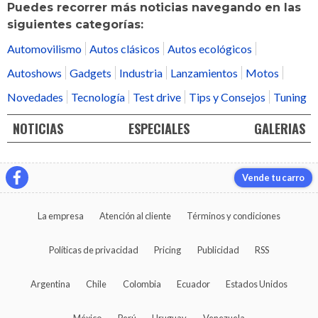
Puedes recorrer más noticias navegando en las
siguientes categorías:
Automovilismo
Autos clásicos
Autos ecológicos
Autoshows
Gadgets
Industria
Lanzamientos
Motos
Novedades
Tecnología
Test drive
Tips y Consejos
Tuning
NOTICIAS
ESPECIALES
GALERIAS
Vende tu carro
La empresa
Atención al cliente
Términos y condiciones
Políticas de privacidad
Pricing
Publicidad
RSS
Argentina
Chile
Colombia
Ecuador
Estados Unidos