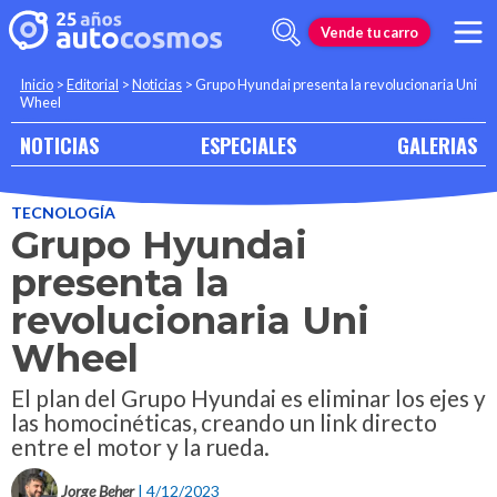
Vende tu carro
Inicio
>
Editorial
>
Noticias
>
Grupo Hyundai presenta la revolucionaria Uni
Wheel
NOTICIAS
ESPECIALES
GALERIAS
TECNOLOGÍA
Grupo Hyundai
presenta la
revolucionaria Uni
Wheel
El plan del Grupo Hyundai es eliminar los ejes y
las homocinéticas, creando un link directo
entre el motor y la rueda.
Jorge Beher
| 4/12/2023