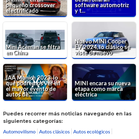
pequeño crossover
software automotriz
electrificado
y t...
Nuevo MINI Cooper
Mini Aceman se filtra
EV 2024, lo clásico se
en China
viste de nuevo
IAA Munich 2023: lo
que podremos ver en
MINI encara su nueva
el mayor evento de
etapa como marca
autos de...
eléctrica
Puedes recorrer más noticias navegando en las
siguientes categorías:
Automovilismo
Autos clásicos
Autos ecológicos