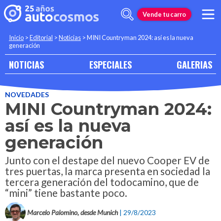
Vende tu carro
Inicio
>
Editorial
>
Noticias
>
MINI Countryman 2024: así es la nueva
generación
NOTICIAS
ESPECIALES
GALERIAS
NOVEDADES
MINI Countryman 2024:
así es la nueva
generación
Junto con el destape del nuevo Cooper EV de
tres puertas, la marca presenta en sociedad la
tercera generación del todocamino, que de
“mini” tiene bastante poco.
Marcelo Palomino, desde Munich
| 29/8/2023