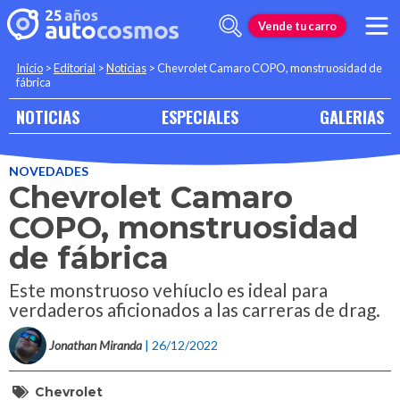
Vende tu carro
Inicio
>
Editorial
>
Noticias
>
Chevrolet Camaro COPO, monstruosidad de
fábrica
NOTICIAS
ESPECIALES
GALERIAS
NOVEDADES
Chevrolet Camaro
COPO, monstruosidad
de fábrica
Este monstruoso vehíuclo es ideal para
verdaderos aficionados a las carreras de drag.
Jonathan Miranda
| 26/12/2022
Chevrolet