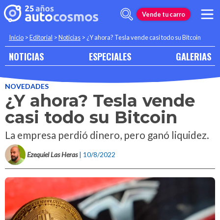
Vende tu carro
Inicio
>
Editorial
>
Noticias
>
¿Y ahora? Tesla vende casi todo su Bitcoin
NOTICIAS
ESPECIALES
GALERIAS
NOVEDADES
¿Y ahora? Tesla vende
casi todo su Bitcoin
La empresa perdió dinero, pero ganó liquidez.
Ezequiel Las Heras
| 10/8/2022