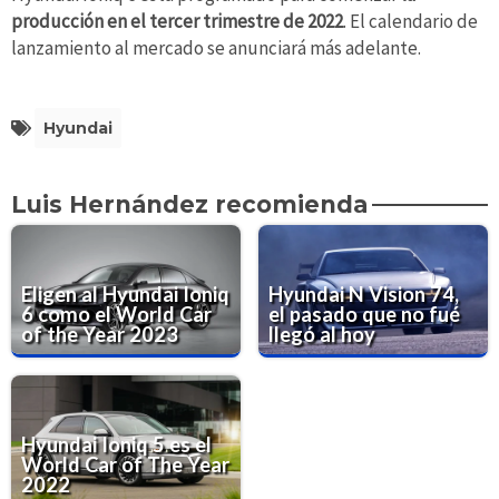
producción en el tercer trimestre de 2022
. El calendario de
lanzamiento al mercado se anunciará más adelante.
Hyundai
Luis Hernández recomienda
Eligen al Hyundai Ioniq
Hyundai N Vision 74,
6 como el World Car
el pasado que no fué
of the Year 2023
llegó al hoy
Hyundai Ioniq 5 es el
World Car of The Year
2022