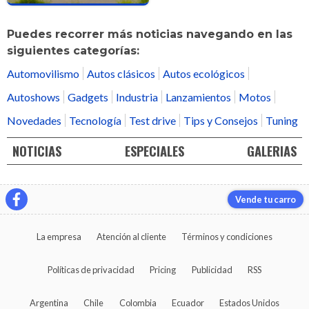
Puedes recorrer más noticias navegando en las
siguientes categorías:
Automovilismo
Autos clásicos
Autos ecológicos
Autoshows
Gadgets
Industria
Lanzamientos
Motos
Novedades
Tecnología
Test drive
Tips y Consejos
Tuning
NOTICIAS
ESPECIALES
GALERIAS
Vende tu carro
La empresa
Atención al cliente
Términos y condiciones
Políticas de privacidad
Pricing
Publicidad
RSS
Argentina
Chile
Colombia
Ecuador
Estados Unidos