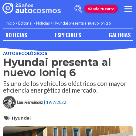
Vende tu carro
Inicio
>
Editorial
>
Noticias
>
Hyundai presenta al nuevo Ioniq 6
NOTICIAS
ESPECIALES
GALERIAS
AUTOS ECOLÓGICOS
Hyundai presenta al
nuevo Ioniq 6
Es uno de los vehículos eléctricos con mayor
eficiencia energética del mercado.
Luis Hernández
| 19/7/2022
Hyundai