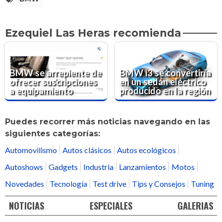
Ezequiel Las Heras recomienda
BMW se arrepiente de
BMW i3 se convertiría
ofrecer suscripciones
en un sedán eléctrico
a equipamiento
producido en la región
Puedes recorrer más noticias navegando en las
siguientes categorías:
Automovilismo
Autos clásicos
Autos ecológicos
Autoshows
Gadgets
Industria
Lanzamientos
Motos
Novedades
Tecnología
Test drive
Tips y Consejos
Tuning
NOTICIAS
ESPECIALES
GALERIAS