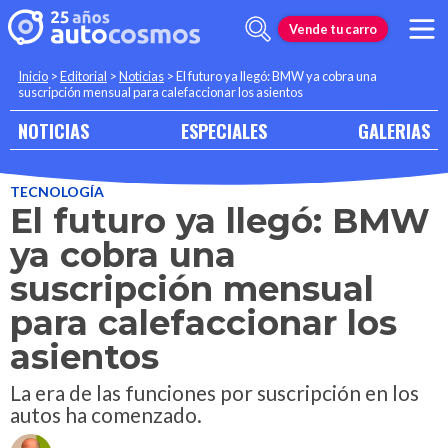
Vende tu carro
Inicio
>
Editorial
>
Noticias
>
El futuro ya llegó: BMW ya cobra una
suscripción mensual para calefaccionar los asientos
NOTICIAS
ESPECIALES
GALERIAS
TECNOLOGÍA
El futuro ya llegó: BMW
ya cobra una
suscripción mensual
para calefaccionar los
asientos
La era de las funciones por suscripción en los
autos ha comenzado.