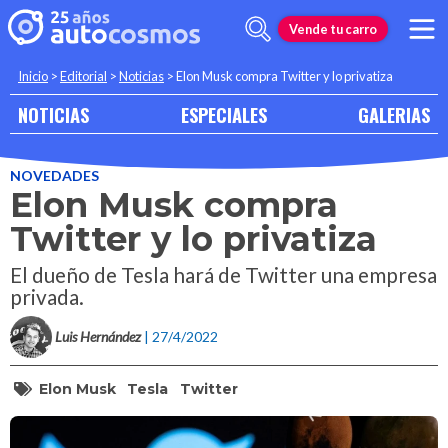
Vende tu carro
Inicio
>
Editorial
>
Noticias
>
Elon Musk compra Twitter y lo privatiza
NOTICIAS
ESPECIALES
GALERIAS
NOVEDADES
Elon Musk compra
Twitter y lo privatiza
El dueño de Tesla hará de Twitter una empresa
privada.
Luis Hernández
| 27/4/2022
Elon Musk
Tesla
Twitter