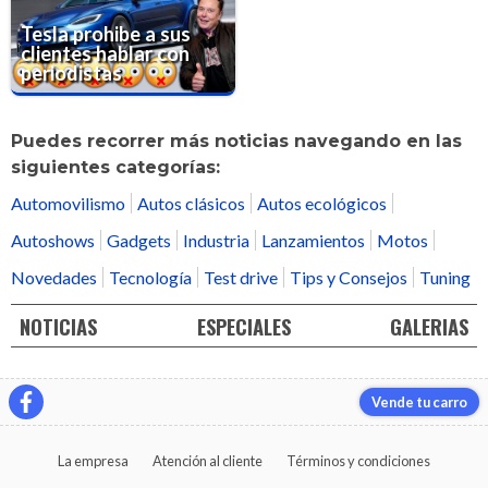
Tesla prohibe a sus
clientes hablar con
periodistas
Puedes recorrer más noticias navegando en las
siguientes categorías:
Automovilismo
Autos clásicos
Autos ecológicos
Autoshows
Gadgets
Industria
Lanzamientos
Motos
Novedades
Tecnología
Test drive
Tips y Consejos
Tuning
NOTICIAS
ESPECIALES
GALERIAS
Vende tu carro
La empresa
Atención al cliente
Términos y condiciones