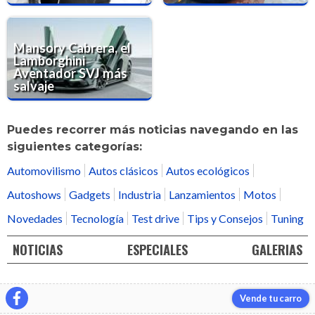
Mansory Cabrera, el
Lamborghini
Aventador SVJ más
salvaje
Puedes recorrer más noticias navegando en las
siguientes categorías:
Automovilismo
Autos clásicos
Autos ecológicos
Autoshows
Gadgets
Industria
Lanzamientos
Motos
Novedades
Tecnología
Test drive
Tips y Consejos
Tuning
NOTICIAS
ESPECIALES
GALERIAS
Vende tu carro