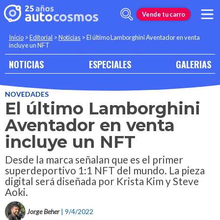
Vende tu carro
Inicio
>
Editorial
>
Noticias
>
El último Lamborghini Aventador en venta
incluye un NFT
NOTICIAS
ESPECIALES
GALERIAS
NOVEDADES
El último Lamborghini
Aventador en venta
incluye un NFT
Desde la marca señalan que es el primer
superdeportivo 1:1 NFT del mundo. La pieza
digital será diseñada por Krista Kim y Steve
Aoki.
Jorge Beher
| 9/4/2022