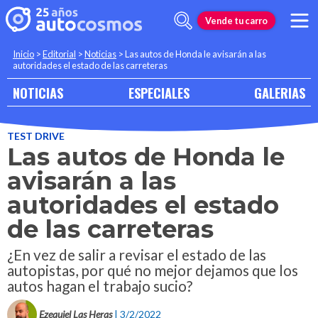
Vende tu carro
Inicio
>
Editorial
>
Noticias
>
Las autos de Honda le avisarán a las
autoridades el estado de las carreteras
NOTICIAS
ESPECIALES
GALERIAS
TEST DRIVE
Las autos de Honda le
avisarán a las
autoridades el estado
de las carreteras
¿En vez de salir a revisar el estado de las
autopistas, por qué no mejor dejamos que los
autos hagan el trabajo sucio?
Ezequiel Las Heras
| 3/2/2022