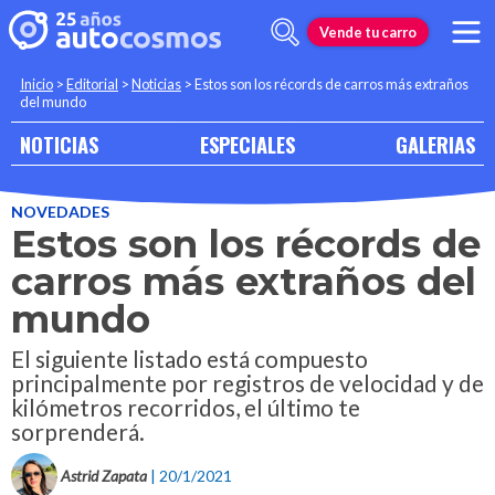
Vende tu carro
Inicio
>
Editorial
>
Noticias
>
Estos son los récords de carros más extraños
del mundo
NOTICIAS
ESPECIALES
GALERIAS
NOVEDADES
Estos son los récords de
carros más extraños del
mundo
El siguiente listado está compuesto
principalmente por registros de velocidad y de
kilómetros recorridos, el último te
sorprenderá.
Astrid Zapata
| 20/1/2021