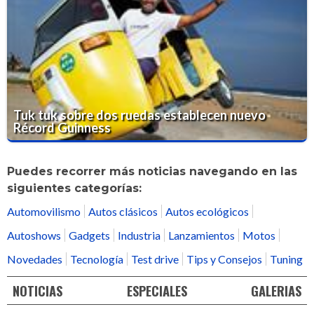
Tuk tuk sobre dos ruedas establecen nuevo
Récord Guinness
Puedes recorrer más noticias navegando en las
siguientes categorías:
Automovilismo
Autos clásicos
Autos ecológicos
Autoshows
Gadgets
Industria
Lanzamientos
Motos
Novedades
Tecnología
Test drive
Tips y Consejos
Tuning
NOTICIAS
ESPECIALES
GALERIAS