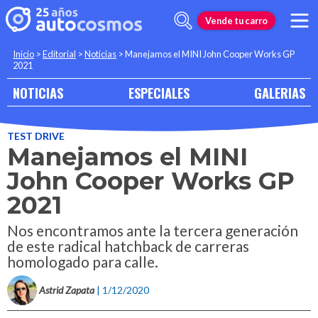
Vende tu carro
Inicio
>
Editorial
>
Noticias
>
Manejamos el MINI John Cooper Works GP
2021
NOTICIAS
ESPECIALES
GALERIAS
TEST DRIVE
Manejamos el MINI
John Cooper Works GP
2021
Nos encontramos ante la tercera generación
de este radical hatchback de carreras
homologado para calle.
Astrid Zapata
| 1/12/2020