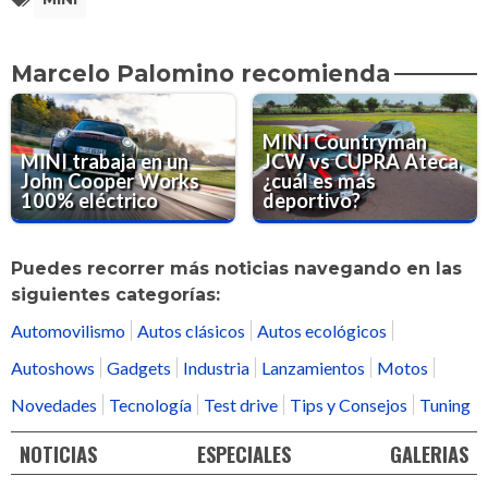
Marcelo Palomino recomienda
MINI Countryman
MINI trabaja en un
JCW vs CUPRA Ateca,
John Cooper Works
¿cuál es más
100% eléctrico
deportivo?
Puedes recorrer más noticias navegando en las
siguientes categorías:
Automovilismo
Autos clásicos
Autos ecológicos
Autoshows
Gadgets
Industria
Lanzamientos
Motos
Novedades
Tecnología
Test drive
Tips y Consejos
Tuning
NOTICIAS
ESPECIALES
GALERIAS