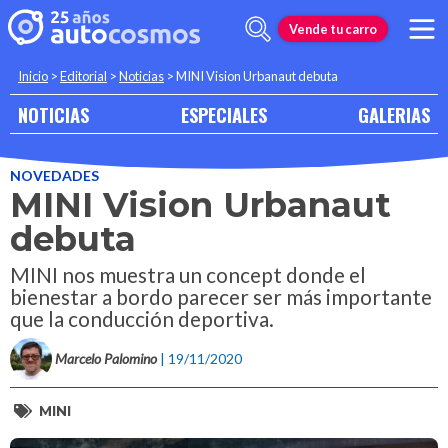
Vende tu carro
Inicio
>
Editorial
>
Noticias
>
MINI Vision Urbanaut debuta
NOTICIAS
ESPECIALES
GALERIAS
NOVEDADES
MINI Vision Urbanaut
debuta
MINI nos muestra un concept donde el
bienestar a bordo parecer ser más importante
que la conducción deportiva.
Marcelo Palomino
| 19/11/2020
MINI